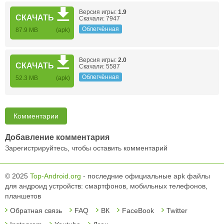
Версия игры:
1.9
СКАЧАТЬ
Скачали: 7947
Облегчённая
87.9 MB
(apk)
Версия игры:
2.0
СКАЧАТЬ
Скачали: 5587
Облегчённая
52.3 MB
(apk)
Комментарии
Добавление комментария
Зарегистрируйтесь, чтобы оставить комментарий
© 2025
Top-Android.org
- последние официальные apk файлы
для андроид устройств: смартфонов, мобильных телефонов,
планшетов
Обратная связь
FAQ
ВК
FaceBook
Twitter