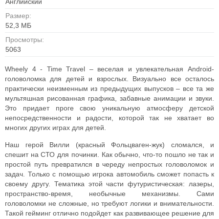
Английский
Размер:
52,3 МБ
Просмотры:
5063
Wheely 4 - Time Travel – веселая и увлекательная Android-
головоломка для детей и взрослых.
Визуально все осталось
практически неизменным из предыдущих выпусков – все та же
мультяшная рисованная графика, забавные анимации и звуки.
Это придает проге свою уникальную атмосферу детской
непосредственности и радости, которой так не хватает во
многих других играх для детей.
Наш герой Вилли (красный Фольцваген-жук) сломался, и
спешит на СТО для починки. Как обычно, что-то пошло не так и
простой путь превратился в череду непростых головоломок и
задач. Только с помощью игрока автомобиль сможет попасть к
своему другу.
Тематика этой части футуристическая: лазеры,
пространство-время, необычные механизмы. Сами
головоломки не сложные, но требуют логики и внимательности.
Такой гейминг отлично подойдет как развивающее решение для