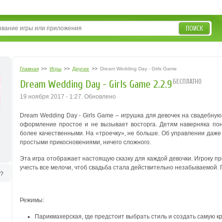
ПОИСК
Главная
>>
Игры
>>
Другие
>>
Dream Wedding Day - Girls Game
БЕСПЛАТНО
Dream Wedding Day - Girls Game 2.2.9
19 ноября 2017 - 1:27. Обновлено
Dream Wedding Day - Girls Game – игрушка для девочек на свадебную
оформление простое и не вызывает восторга. Детям наверняка по
более качественными. На «троечку», не больше.
Об управлении даже
простыми прикосновениями, ничего сложного.
Эта игра отображает настоящую сказку для каждой девочки. Игроку пр
учесть все мелочи, чтоб свадьба стала действительно незабываемой.
ь?
Режимы:
Парикмахерская, где предстоит выбрать стиль и создать самую к