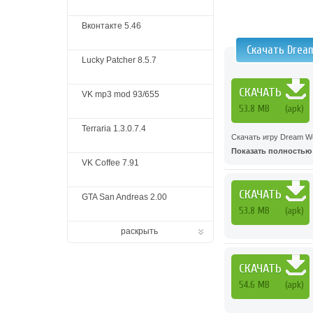
Вконтакте 5.46
Скачать Dream
Lucky Patcher 8.5.7
СКАЧАТЬ
VK mp3 mod 93/655
53.8 MB
(apk)
Terraria 1.3.0.7.4
Скачать игру Dream W
Показать полностью .
VK Coffee 7.91
СКАЧАТЬ
GTA San Andreas 2.00
53.8 MB
(apk)
раскрыть
СКАЧАТЬ
54.6 MB
(apk)