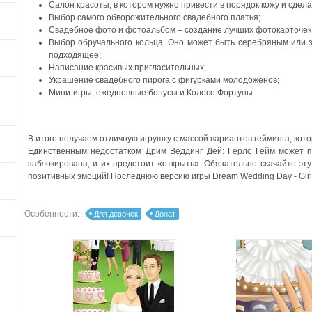
Салон красоты, в котором нужно привести в порядок кожу и сдела
Выбор самого обворожительного свадебного платья;
Свадебное фото и фотоальбом – создание лучших фотокарточек с
Выбор обручального кольца. Оно может быть серебряным или 
подходящее;
Написание красивых пригласительных;
Украшение свадебного пирога с фигурками молодоженов;
Мини-игры, ежедневные бонусы и Колесо Фортуны.
В итоге получаем отличную игрушку с массой вариантов гейминга, кот
Единственным недостатком Дрим Веддинг Дей: Гёрлс Гейм может п
заблокирована, и их предстоит «открыть».
Обязательно скачайте эту
позитивных эмоций!
Последнюю версию игры Dream Wedding Day - Girl
Особенности:
Для девочек
Донат