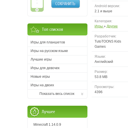
СОХРАНИТЬ
Android версии:
2.1 и выше
Категория:
Игры
»
Другие
Топ списков
Разработчик:
TutoTOONS Kids
Игры для планшетов
Games
Игры на русском языке
Языки:
Лучшие игры
Английский
Игры для девочек
Размер:
Новые игры
53.8 MB
Игры на двоих
Просмотры:
4396
Показать весь список
Лучшее
Minecraft 1.14.0.9