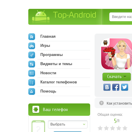
Top-Android
Главная
Игры
Программы
Виджеты и темы
Новости
Скачать
Каталог телефонов
Помощь
Как установит
Ваш телефон
Общая оценка:
5
(
1
)
Выбрать