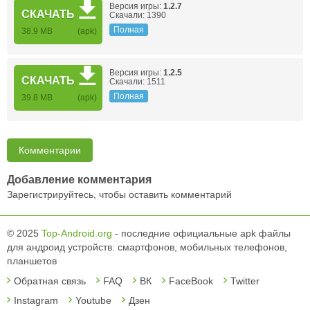
Версия игры:
1.2.7
СКАЧАТЬ
Скачали: 1390
Полная
38.9 MB
(apk)
Версия игры:
1.2.5
СКАЧАТЬ
Скачали: 1511
Полная
39.8 MB
(apk)
Комментарии
Добавление комментария
Зарегистрируйтесь, чтобы оставить комментарий
© 2025
Top-Android.org
- последние официальные apk файлы
для андроид устройств: смартфонов, мобильных телефонов,
планшетов
Обратная связь
FAQ
ВК
FaceBook
Twitter
Instagram
Youtube
Дзен