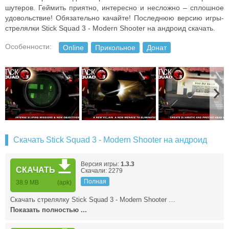
шутеров. Геймить приятно, интересно и несложно – сплошное
удовольствие! Обязательно качайте! Последнюю версию игры-
стрелялки Stick Squad 3 - Modern Shooter на андроид скачать.
Особенности:
Online
Прикольное
Донат
Скачать Stick Squad 3 - Modern Shooter на андроид
Версия игры:
1.3.3
СКАЧАТЬ
Скачали: 2279
Полная
38.9 MB
(apk)
Скачать стрелялку Stick Squad 3 - Modern Shooter …
Показать полностью ...