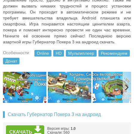
Управление просто, удобно и интуитивно понятно. Также не
должен вызвать никаких трудностей и процесс установки
программы. Он проходит в автоматическом режиме и не
требует вмешательства владельца Android планшета или
смартфона. Игра понравится настоящим ценителем азарта,
покера и поможет интересно провести не один час времени.
Начните её освоение прямо сейчас! Последнюю версию
азартной игры Губернатор Покера 3 на андроид скачать.
Особенности:
Online
HD
Мультиплеер
Рекомендуем
Донат
Скачать Губернатор Покера 3 на андроид
Версия игры:
1.0
СКАЧАТЬ
Скачали: 560