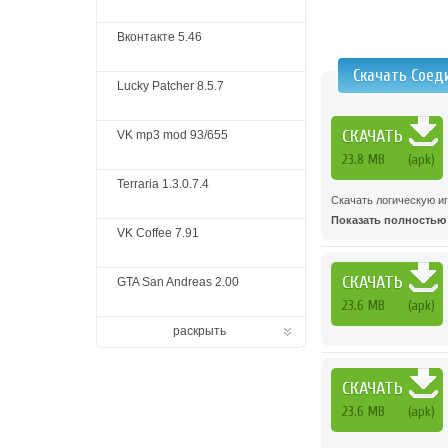
Вконтакте 5.46
Скачать Соед
Lucky Patcher 8.5.7
СКАЧАТЬ
VK mp3 mod 93/655
23.8 MB
(apk)
Terraria 1.3.0.7.4
Скачать логическую и
Показать полностью .
VK Coffee 7.91
СКАЧАТЬ
GTA San Andreas 2.00
23.6 MB
(apk)
раскрыть
СКАЧАТЬ
23.6 MB
(apk)