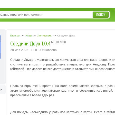
ПОИСК
Главная
>>
Игры
>>
Логические
>>
Соедини Двух
БЕСПЛАТНО
Соедини Двух 1.0.4
28 мая 2025 - 13:01. Обновлено
Соедини Двух это увлекательная логическая игра для смартфонов и 
с отличием в том, что разработана специально для Андроид. Про
геймплей. Это далеко не все достоинства и отличительные особеннос
Правила игры очень просты. На поле размещаются карточки с разн
ь?
этого многообразия одинаковые картинки и соединить их линией.
преломляться более двух раз.
Для победы необходимо убрать все карточки с карты. Всего в гейм