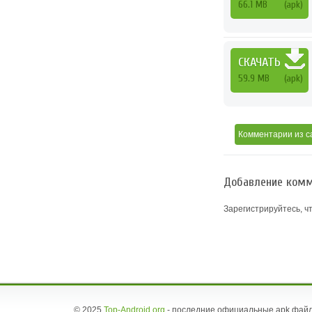
66.1 MB
(apk)
СКАЧАТЬ
59.9 MB
(apk)
Комментарии
из с
Добавление комм
Зарегистрируйтесь, ч
© 2025
Top-Android.org
- последние официальные apk файл