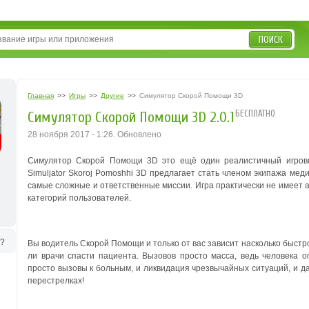
ПОИСК
Главная
>>
Игры
>>
Другие
>>
Симулятор Скорой Помощи 3D
БЕСПЛАТНО
Симулятор Скорой Помощи 3D 2.0.1
28 ноября 2017 - 1:26. Обновлено
Симулятор Скорой Помощи 3D это ещё один реалистичный игрово
Simuljator Skoroj Pomoshhi 3D предлагает стать членом экипажа ме
самые сложные и ответственные миссии. Игра практически не имеет 
категорий пользователей.
ь?
Вы водитель Скорой Помощи и только от вас зависит насколько быстр
ли врачи спасти пациента. Вызовов просто масса, ведь человека о
просто вызовы к больным, и ликвидация чрезвычайных ситуаций, и д
перестрелках!