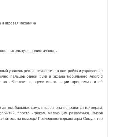
 и игровая механика
дополнительную реалистичность
нный уровень реалистичности его настройка и управление
очно пальцев одной руки и экрана мобильного Android
овка облегчает процесс инсталляции программы и её
м автомобильных симуляторов, она понравится геймерам,
событий, просто игрокам, желающим развлечься. Вызов
равляйтесь на помощь! Последнюю версию игры Симулятор