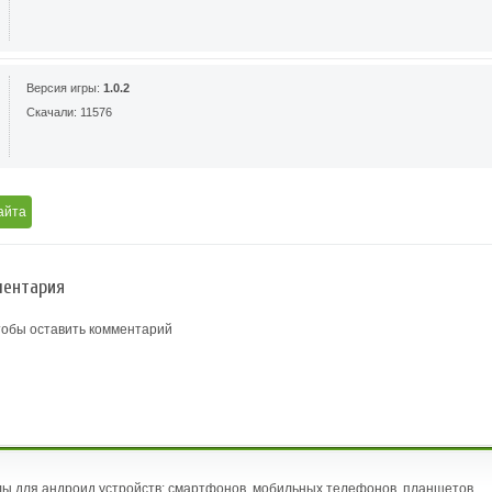
Версия игры:
1.0.2
Скачали: 11576
айта
ентария
тобы оставить комментарий
ы для андроид устройств: смартфонов, мобильных телефонов, планшетов