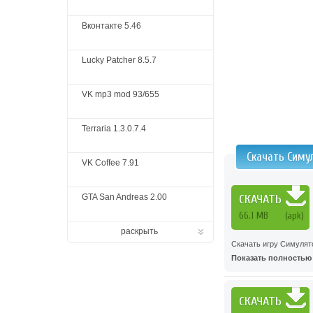
Вконтакте 5.46
Lucky Patcher 8.5.7
VK mp3 mod 93/655
Terraria 1.3.0.7.4
Скачать Симу
VK Coffee 7.91
GTA San Andreas 2.00
СКАЧАТЬ
66.1 MB
(apk)
раскрыть
Скачать игру Симуля
Показать полностью .
СКАЧАТЬ