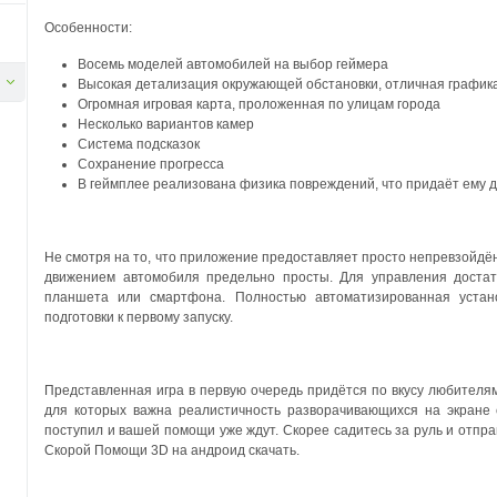
Особенности:
Восемь моделей автомобилей на выбор геймера
Высокая детализация окружающей обстановки, отличная графика
Огромная игровая карта, проложенная по улицам города
Несколько вариантов камер
Система подсказок
Сохранение прогресса
В геймплее реализована физика повреждений, что придаёт ему 
Не смотря на то, что приложение предоставляет просто непревзойдё
движением автомобиля предельно просты. Для управления достат
планшета или смартфона. Полностью автоматизированная устан
подготовки к первому запуску.
Представленная игра в первую очередь придётся по вкусу любителя
для которых важна реалистичность разворачивающихся на экране 
поступил и вашей помощи уже ждут. Скорее садитесь за руль и отп
Скорой Помощи 3D на андроид скачать.