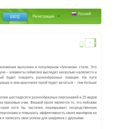
Русский
ВХОД
Регистрация
иложения выполнен в популярном «блочном» стиле. Это
круче – элементы геймплея выглядят несколько наляписто и
рый будет покорять разнообразные локации. На пути
льше и чем красочнее герой будет кататься – тем больше
более шестидесяти разнообразных персонажей и 25 видов
за призовые очки.
Фишкой проги является то, что пейзажи
торая хотя бы частично перекрывает посредственную
 персонажа и повышать эффективность своих манёвров на
к и записать свои успехи для шерринга с друзьями.