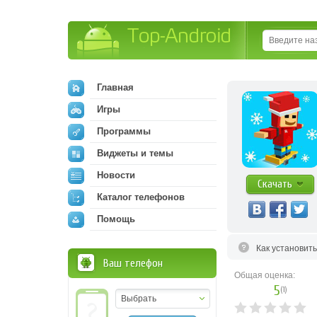
Top-Android
Главная
Игры
Программы
Виджеты и темы
Новости
Скачать
Каталог телефонов
Помощь
Как установит
Ваш телефон
Общая оценка:
5
(
1
)
Выбрать