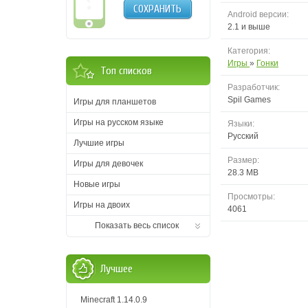
СОХРАНИТЬ
Android версии:
2.1 и выше
Категория:
Игры
»
Гонки
Топ списков
Разработчик:
Spil Games
Игры для планшетов
Игры на русском языке
Языки:
Русский
Лучшие игры
Размер:
Игры для девочек
28.3 MB
Новые игры
Просмотры:
Игры на двоих
4061
Показать весь список
Лучшее
Minecraft 1.14.0.9