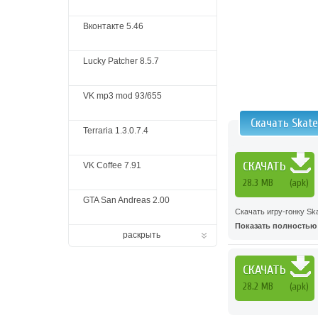
Вконтакте 5.46
Lucky Patcher 8.5.7
VK mp3 mod 93/655
Скачать Skat
Terraria 1.3.0.7.4
СКАЧАТЬ
VK Coffee 7.91
28.3 MB
(apk)
GTA San Andreas 2.00
Скачать игру-гонку Sk
Показать полностью .
раскрыть
СКАЧАТЬ
28.2 MB
(apk)