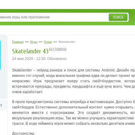
ПОИСК
Главная
>>
Игры
>>
Гонки
>>
Skatelander
БЕСПЛАТНО
Skatelander 43
24 мая 2020 - 12:30. Обновлено
Skatelander – гибрид ранера и гонок для системы Android.
Дизайн пр
именно тот случай, когда воксельная графика едва ли делает проект 
некрасиво.
Игра предлагает юзеру стать скейтбордистом, кото
встречаются преграды, предметы ландшафта и ещё куча всего. Чем да
очков заработает.
В проге предусмотрены системы апгрейда и кастомизации. Доступно 
ь?
скейтбордов. Естественно дополнительный контент нужно открывать 
меняются вместе с персонажами. Это создаёт динамичность, ко
визуальную реализацию игры.
Так же можно улучшать характеристики
трассе. В ходе гейминга игрок может собрать несколько десятков ачиво
Достоинства: