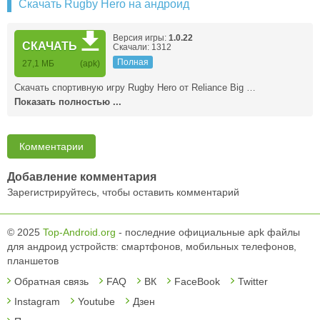
Скачать Rugby Hero на андроид
Версия игры:
1.0.22
СКАЧАТЬ
Скачали: 1312
Полная
27,1 MБ
(apk)
Скачать спортивную игру Rugby Hero от Reliance Big …
Показать полностью ...
Комментарии
Добавление комментария
Зарегистрируйтесь, чтобы оставить комментарий
© 2025
Top-Android.org
- последние официальные apk файлы
для андроид устройств: смартфонов, мобильных телефонов,
планшетов
Обратная связь
FAQ
ВК
FaceBook
Twitter
Instagram
Youtube
Дзен