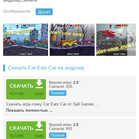
андроид скачать.
Особенности:
Донат
Скачать Car Eats Car на андроид
Версия игры:
2.9
СКАЧАТЬ
Скачали: 450
Полная
42.8 MB
(apk)
Скачать игру-гонку Car Eats Car от Spil Games …
Показать полностью ...
Версия игры:
2.9
СКАЧАТЬ
Скачали: 993
Полная
50.9 MB
(apk)