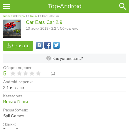
Top-Android
Главная
>>
Игры
>>
Гонки
>>
Car Eats Car
Car Eats Car 2.9
13 июня 2019 - 2:27. Обновлено
Скачать
Как установить?
Общая оценка:
5
(
1
)
Android версии:
2.1 и выше
Категория:
Игры
»
Гонки
Разработчик:
Spil Games
Языки: