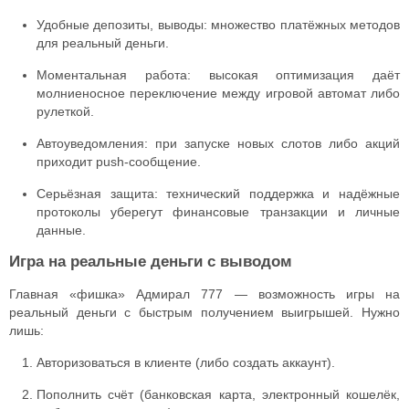
Удобные депозиты, выводы: множество платёжных методов
для реальный деньги.
Моментальная работа: высокая оптимизация даёт
молниеносное переключение между игровой автомат либо
рулеткой.
Автоуведомления: при запуске новых слотов либо акций
приходит push-сообщение.
Серьёзная защита: технический поддержка и надёжные
протоколы уберегут финансовые транзакции и личные
данные.
Игра на реальные деньги с выводом
Главная «фишка» Адмирал 777 — возможность игры на
реальный деньги с быстрым получением выигрышей. Нужно
лишь:
Авторизоваться в клиенте (либо создать аккаунт).
Пополнить счёт (банковская карта, электронный кошелёк,