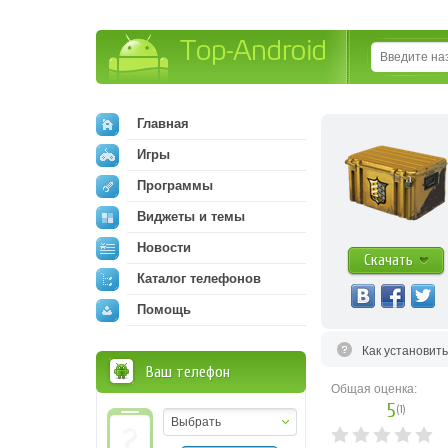
Top-Android
Главная
Игры
Программы
Виджеты и темы
Новости
Скачать
Каталог телефонов
Помощь
Как установит
Ваш телефон
Общая оценка:
5
(
1
)
Выбрать