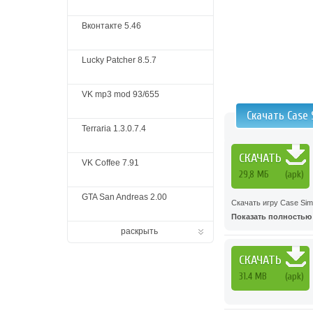
Вконтакте 5.46
Lucky Patcher 8.5.7
VK mp3 mod 93/655
Скачать Case 
Terraria 1.3.0.7.4
СКАЧАТЬ
VK Coffee 7.91
29,8 МБ
(apk)
GTA San Andreas 2.00
Скачать игру Case Sim
Показать полностью .
раскрыть
СКАЧАТЬ
31.4 MB
(apk)