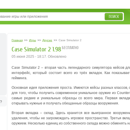
ПОИСК
Главная
>>
Игры
>>
Другие
>>
Case Simulator 2
БЕСПЛАТНО
Case Simulator 2 1.98
05 июня 2025 - 18:17. Обновлено
Case Simulator 2 – вторая часть легендарного симулятора кейсов д
интерфейс, который состоит всего из трёх вкладок. Как показывае
гейминга.
Основная идея приложения проста. Имеются кейсы разных классов, о
для того, чтобы получить современное уникальное оружие из Counter-St
самые редкие и уникальные образцы со всего мира.
Первая вкладк
ь?
открывать нужные и получать обещанные образцы вооружения.
Вторая вкладка – склад. Здесь хранится все выигранное вооружен
удаления, чтобы не загромождать игровое пространство.
Третья вкл
оружием. Несколько единиц из собственного склада можно обменять н