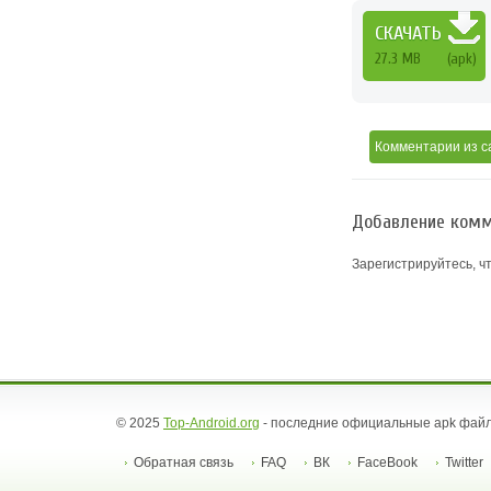
СКАЧАТЬ
27.3 MB
(apk)
Комментарии
из с
Добавление комм
Зарегистрируйтесь, ч
© 2025
Top-Android.org
- последние официальные apk файл
Обратная связь
FAQ
ВК
FaceBook
Twitter