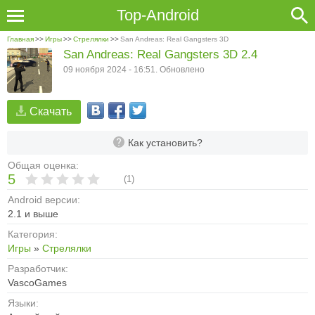
Top-Android
Главная
>>
Игры
>>
Стрелялки
>>
San Andreas: Real Gangsters 3D
San Andreas: Real Gangsters 3D 2.4
09 ноября 2024 - 16:51. Обновлено
Скачать
Как установить?
Общая оценка:
5
(
1
)
Android версии:
2.1 и выше
Категория:
Игры
»
Стрелялки
Разработчик:
VascoGames
Языки: