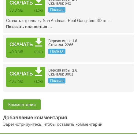
СКАЧАТЬ
Скачали: 642
Полная
53,8 МБ
(apk)
Скачать стрелялку San Andreas: Real Gangsters 3D от …
Показать полностью ...
Версия игры:
1.8
СКАЧАТЬ
Скачали: 2266
Полная
49.3 MB
(apk)
Версия игры:
1.6
СКАЧАТЬ
Скачали: 3001
Полная
48.7 MB
(apk)
Комментарии
Добавление комментария
Зарегистрируйтесь, чтобы оставить комментарий