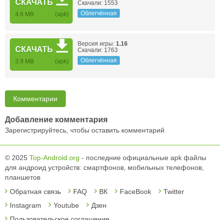
СКАЧАТЬ
Скачали: 1553
Облегчённая
4.6 MB
(apk)
Версия игры:
1.16
СКАЧАТЬ
Скачали: 1763
Облегчённая
3.9 MB
(apk)
Комментарии
Добавление комментария
Зарегистрируйтесь, чтобы оставить комментарий
© 2025
Top-Android.org
- последние официальные apk файлы
для андроид устройств: смартфонов, мобильных телефонов,
планшетов
Обратная связь
FAQ
ВК
FaceBook
Twitter
Instagram
Youtube
Дзен
Пользовательское соглашение