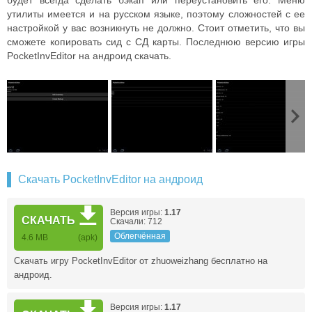
будет всегда сделать бэкап или переустановить его. Меню
утилиты имеется и на русском языке, поэтому сложностей с ее
настройкой у вас возникнуть не должно. Стоит отметить, что вы
сможете копировать сид с СД карты. Последнюю версию игры
PocketInvEditor на андроид скачать.
Скачать PocketInvEditor на андроид
Версия игры:
1.17
СКАЧАТЬ
Скачали: 712
Облегчённая
4.6 MB
(apk)
Скачать игру PocketInvEditor от zhuoweizhang бесплатно на
андроид.
Версия игры:
1.17