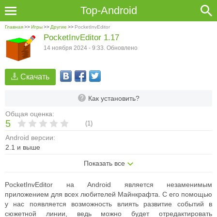
Top-Android
Главная
>>
Игры
>>
Другие
>>
PocketInvEditor
PocketInvEditor 1.17
14 ноября 2024 - 9:33. Обновлено
Скачать
Как установить?
Общая оценка:
5
(
1
)
Android версии:
2.1 и выше
Показать все
PocketInvEditor на Android является незаменимым
приложением для всех любителей Майнкрафта. С его помощью
у нас появляется возможность влиять развитие событий в
сюжетной линии, ведь можно будет отредактировать