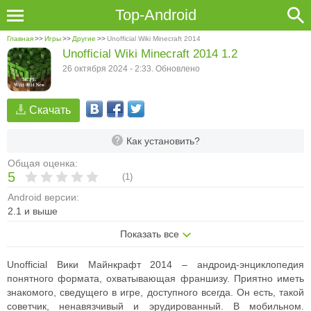
Top-Android
Главная
>>
Игры
>>
Другие
>>
Unofficial Wiki Minecraft 2014
Unofficial Wiki Minecraft 2014 1.2
26 октября 2024 - 2:33. Обновлено
Скачать
Как установить?
Общая оценка:
5
(
1
)
Android версии:
2.1 и выше
Показать все
Unofficial Вики Майнкрафт 2014 – андроид-энциклопедия
понятного формата, охватывающая франшизу. Приятно иметь
знакомого, сведущего в игре, доступного всегда. Он есть, такой
советчик, ненавязчивый и эрудированный. В мобильном.