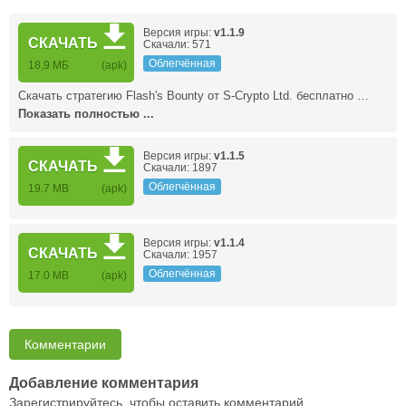
Версия игры:
v1.1.9
СКАЧАТЬ
Скачали: 571
Облегчённая
18,9 МБ
(apk)
Скачать стратегию Flash's Bounty от S-Crypto Ltd. бесплатно …
Показать полностью ...
Версия игры:
v1.1.5
СКАЧАТЬ
Скачали: 1897
Облегчённая
19.7 MB
(apk)
Версия игры:
v1.1.4
СКАЧАТЬ
Скачали: 1957
Облегчённая
17.0 MB
(apk)
Комментарии
Добавление комментария
Зарегистрируйтесь, чтобы оставить комментарий