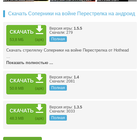
Скачать Соперники на войне Перестрелка на андроид
Версия игры:
1.5.5
СКАЧАТЬ
Скачали: 279
Полная
53,8 МБ
(apk)
Скачать стрелялку Соперники на войне Перестрелка от Hothead
…
Показать полностью ...
Версия игры:
1.4
СКАЧАТЬ
Скачали: 2081
Полная
50.8 MB
(apk)
Версия игры:
1.3.5
СКАЧАТЬ
Скачали: 3033
Полная
48.3 MB
(apk)