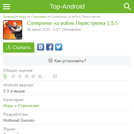
Top-Android
Главная
>>
Игры
>>
Стрелялки
>>
Соперники на войне Перестрелка
Соперники на войне Перестрелка 1.5.5
06 июня 2025 - 0:37. Обновлено
Скачать
Как установить?
Общая оценка:
5
(
1
)
Android версии:
2.1 и выше
Категория:
Игры
»
Стрелялки
Разработчик:
Hothead Games
Языки: