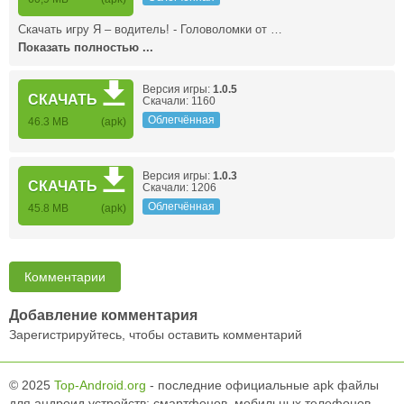
Скачать игру Я – водитель! - Головоломки от …
Показать полностью ...
Версия игры:
1.0.5
СКАЧАТЬ
Скачали: 1160
Облегчённая
46.3 MB
(apk)
Версия игры:
1.0.3
СКАЧАТЬ
Скачали: 1206
Облегчённая
45.8 MB
(apk)
Комментарии
Добавление комментария
Зарегистрируйтесь, чтобы оставить комментарий
© 2025
Top-Android.org
- последние официальные apk файлы
для андроид устройств: смартфонов, мобильных телефонов,