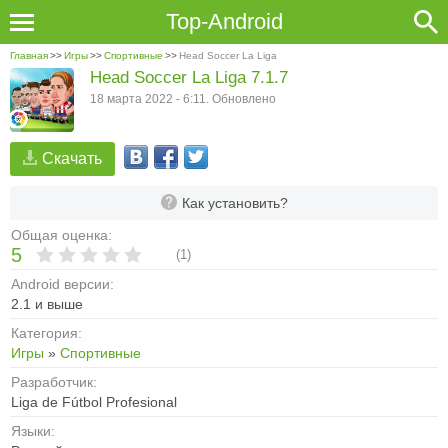
Top-Android
Главная
>>
Игры
>>
Спортивные
>>
Head Soccer La Liga
Head Soccer La Liga 7.1.7
18 марта 2022 - 6:11. Обновлено
Скачать
Как установить?
Общая оценка:
5
(
1
)
Android версии:
2.1 и выше
Категория:
Игры
»
Спортивные
Разработчик:
Liga de Fútbol Profesional
Языки: