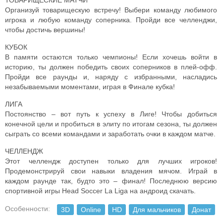
ТОВАРИЩЕСКИЕ МАТЧИ
Организуй товарищескую встречу! Выбери команду любимого
игрока и любую команду соперника. Пройди все челленджи,
чтобы достичь вершины!
КУБОК
В памяти остаются только чемпионы! Если хочешь войти в
историю, ты должен победить своих соперников в плей-офф.
Пройди все раунды и, наряду с избранными, насладись
незабываемыми моментами, играя в Финале кубка!
ЛИГА
Постоянство – вот путь к успеху в Лиге! Чтобы добиться
конечной цели и пробиться в элиту по итогам сезона, ты должен
сыграть со всеми командами и заработать очки в каждом матче.
ЧЕЛЛЕНДЖ
Этот челлендж доступен только для лучших игроков!
Продемонстрируй свои навыки владения мячом. Играй в
каждом раунде так, будто это – финал! Последнюю версию
спортивной игры Head Soccer La Liga на андроид скачать.
Особенности:
3D
Online
HD
Для мальчиков
Донат