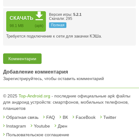
Версия игры:
5.2.1
СКАЧАТЬ
Скачали: 295
Полная
98.1 MB
(apk)
Требуется подключение к сети для закачки КЭШа.
Комментарии
Добавление комментария
Зарегистрируйтесь, чтобы оставить комментарий
© 2025
Top-Android.org
- последние официальные apk файлы
для андроид устройств: смартфонов, мобильных телефонов,
планшетов
Обратная связь
FAQ
ВК
FaceBook
Twitter
Instagram
Youtube
Дзен
Пользовательское соглашение