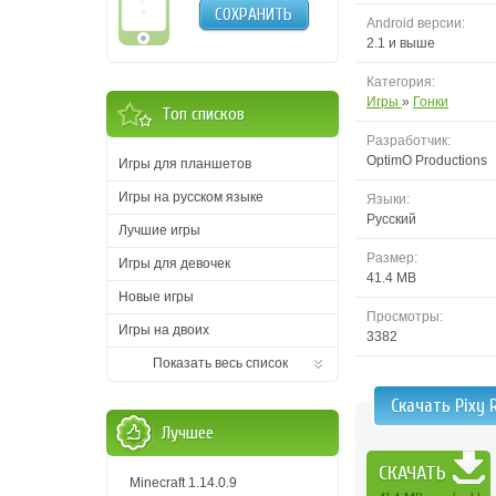
СОХРАНИТЬ
Android версии:
2.1 и выше
Категория:
Игры
»
Гонки
Топ списков
Разработчик:
OptimO Productions
Игры для планшетов
Игры на русском языке
Языки:
Русский
Лучшие игры
Размер:
Игры для девочек
41.4 MB
Новые игры
Просмотры:
Игры на двоих
3382
Показать весь список
Скачать Pixy 
Лучшее
СКАЧАТЬ
Minecraft 1.14.0.9