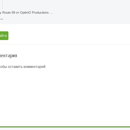
xy Route 99 от OptimO Productions …
..
айта
ентария
тобы оставить комментарий