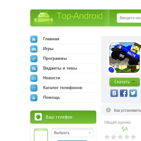
Top-Android
Главная
Игры
Программы
Виджеты и темы
Новости
Скачать
Каталог телефонов
Помощь
Как установит
Ваш телефон
Общая оценка:
5
(
1
)
Выбрать