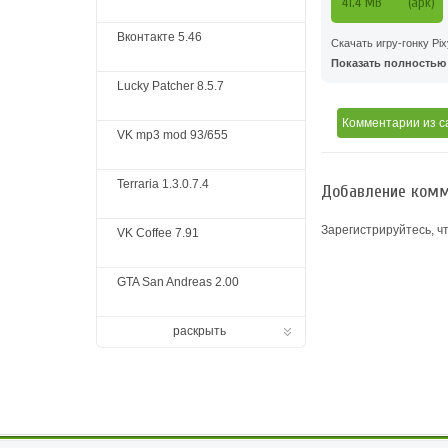
41.4 MB
(apk)
Вконтакте 5.46
Скачать игру-гонку Pi
Показать полностью .
Lucky Patcher 8.5.7
Комментарии
из с
VK mp3 mod 93/655
Terraria 1.3.0.7.4
Добавление комм
Зарегистрируйтесь, ч
VK Coffee 7.91
GTA San Andreas 2.00
раскрыть