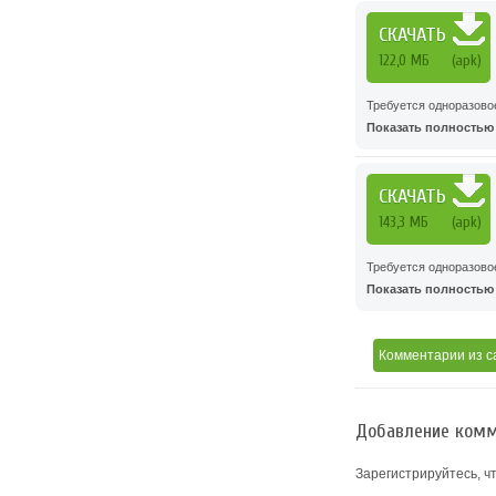
СКАЧАТЬ
122,0 МБ
(apk)
Требуется одноразово
Показать полностью .
СКАЧАТЬ
143,3 МБ
(apk)
Требуется одноразово
Показать полностью .
Комментарии
из с
Добавление комм
Зарегистрируйтесь, ч