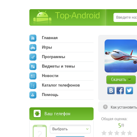
Top-Android
Главная
Игры
Программы
Виджеты и темы
Новости
Скачать
Каталог телефонов
Помощь
Как установит
Ваш телефон
Общая оценка:
5
(
1
)
Выбрать