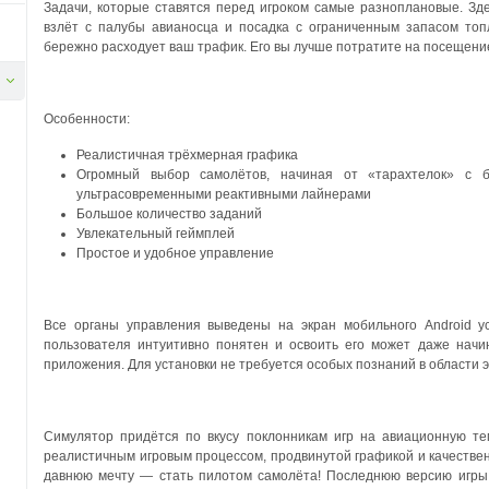
Задачи, которые ставятся перед игроком самые разноплановые. Зде
взлёт с палубы авианосца и посадка с ограниченным запасом топ
бережно расходует ваш трафик. Его вы лучше потратите на посещени
Особенности:
Реалистичная трёхмерная графика
Огромный выбор самолётов, начиная от «тарахтелок» с 
ультрасовременными реактивными лайнерами
Большое количество заданий
Увлекательный геймплей
Простое и удобное управление
Все органы управления выведены на экран мобильного Android у
пользователя интуитивно понятен и освоить его может даже нач
приложения. Для установки не требуется особых познаний в области 
Симулятор придётся по вкусу поклонникам игр на авиационную те
реалистичным игровым процессом, продвинутой графикой и качествен
давнюю мечту — стать пилотом самолёта! Последнюю версию игры 3D