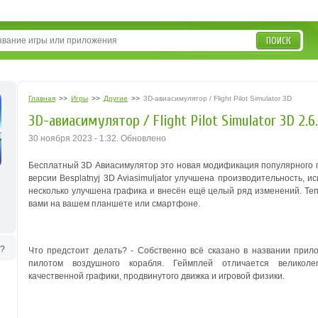
ПОИСК
Главная
>>
Игры
>>
Другие
>>
3D-авиасимулятор / Flight Pilot Simulator 3D
3D-авиасимулятор / Flight Pilot Simulator 3D 2.6
30 ноября 2023 - 1:32. Обновлено
Бесплатный 3D Авиасимулятор это новая модификация популярного п
версии Besplatnyj 3D Aviasimuljator улучшена производительность,
несколько улучшена графика и внесён ещё целый ряд изменений. Те
вами на вашем планшете или смартфоне.
ь?
Что предстоит делать? - Собственно всё сказано в названии прило
пилотом воздушного корабля. Геймплей отличается великолеп
качественной графики, продвинутого движка и игровой физики.