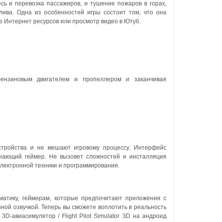
сь и перевозка пассажиров, и тушение пожаров в горах,
лива. Одна из особенностей игры состоит том, что она
е Интернет ресурсов или просмотр видео в Ютуб.
бензиновым двигателем и пропеллером и заканчивая
стройства и не мешают игровому процессу. Интерфейс
инающий геймер. Не вызовет сложностей и инсталляция
электронной техники и программирования.
матику, геймерам, которые предпочитают приложения с
ной озвучкой. Теперь вы сможете воплотить в реальность
-авиасимулятор / Flight Pilot Simulator 3D на андроид