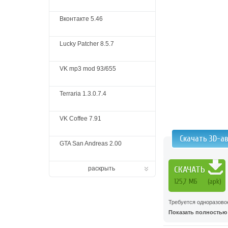
Вконтакте 5.46
Lucky Patcher 8.5.7
VK mp3 mod 93/655
Terraria 1.3.0.7.4
VK Coffee 7.91
Скачать 3D-ав
GTA San Andreas 2.00
СКАЧАТЬ
раскрыть
125,7 МБ
(apk)
Требуется одноразово
Показать полностью .