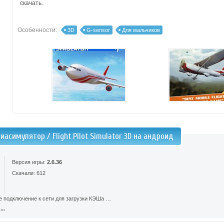
скачать.
Особенности:
3D
G-sensor
Для мальчиков
иасимулятор / Flight Pilot Simulator 3D на андроид
Версия игры:
2.6.36
Скачали: 612
е подключение к сети для загрузки КЭШа …
..