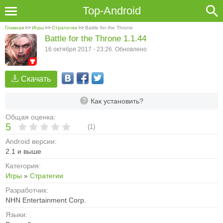
Top-Android
Главная
>>
Игры
>>
Стратегии
>>
Battle for the Throne
Battle for the Throne 1.1.44
16 октября 2017 - 23:26. Обновлено
Скачать
Как установить?
Общая оценка:
5
(
1
)
Android версии:
2.1 и выше
Категория:
Игры
»
Стратегии
Разработчик:
NHN Entertainment Corp.
Языки: