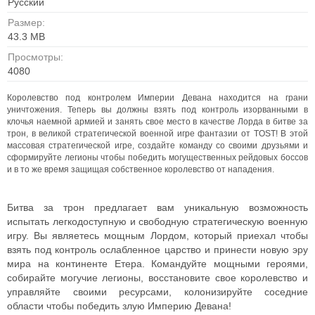
Русский
Размер:
43.3 MB
Просмотры:
4080
Королевство под контролем Империи Девана находится на грани
уничтожения. Теперь вы должны взять под контроль изорванными в
клочья наемной армией и занять свое место в качестве Лорда в битве за
трон, в великой стратегической военной игре фантазии от TOST! В этой
массовая стратегической игре, создайте команду со своими друзьями и
сформируйте легионы чтобы победить могущественных рейдовых боссов
и в то же время защищая собственное королевство от нападения.
Битва за трон предлагает вам уникальную возможность
испытать легкодоступную и свободную стратегическую военную
игру. Вы являетесь мощным Лордом, который приехал чтобы
взять под контроль ослабленное царство и принести новую эру
мира на континенте Етера. Командуйте мощными героями,
собирайте могучие легионы, восстановите свое королевство и
управляйте своими ресурсами, колонизируйте соседние
области чтобы победить злую Империю Девана!