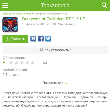
Top-Android
Главная
>>
Игры
>>
RPG
>>
Dungeons of Evilibrium RPG
Dungeons of Evilibrium RPG 3.1.7
13 февраля 2025 - 16:01. Обновлено
Скачать
Как установить?
Общая оценка:
5
(
1
)
Android версии:
2.1 и выше
Показать все
Перед вами боевая карточная RPG со свежим взглядом на стратегическую
и приключенческую составляющие. Подчиняй демонов, собери
разрушительную армию, сокруши других игроков и завладей сокровищами
подземелий! Судьба целого мира зависит от твоих решений!