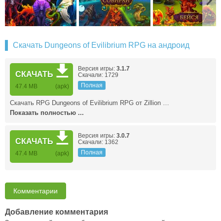
Скачать Dungeons of Evilibrium RPG на андроид
Версия игры:
3.1.7
СКАЧАТЬ
Скачали: 1729
Полная
47.4 MB
(apk)
Скачать RPG Dungeons of Evilibrium RPG от Zillion …
Показать полностью ...
Версия игры:
3.0.7
СКАЧАТЬ
Скачали: 1362
Полная
47.4 MB
(apk)
Комментарии
Добавление комментария