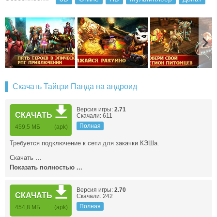
Скачать Тайцзи Панда на андроид
Версия игры:
2.71
СКАЧАТЬ
Скачали: 611
Полная
459,5 МБ
(apk)
Требуется подключение к сети для закачки КЭШа.
Скачать …
Показать полностью ...
Версия игры:
2.70
СКАЧАТЬ
Скачали: 242
Полная
454,8 МБ
(apk)