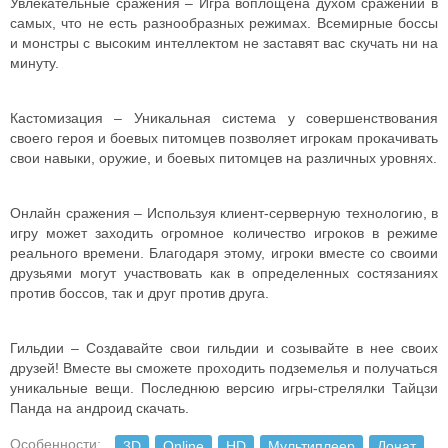
Увлекательные сражения – Игра воплощена духом сражений в
самых, что не есть разнообразных режимах. Всемирные боссы
и монстры с высоким интеллектом не заставят вас скучать ни на
минуту.
Кастомизация – Уникальная система у совершенствования
своего героя и боевых питомцев позволяет игрокам прокачивать
свои навыки, оружие, и боевых питомцев на различных уровнях.
Онлайн сражения – Используя клиент-серверную технологию, в
игру может заходить огромное количество игроков в режиме
реального времени. Благодаря этому, игроки вместе со своими
друзьями могут участвовать как в определенных состязаниях
против боссов, так и друг против друга.
Гильдии – Создавайте свои гильдии и созывайте в нее своих
друзей! Вместе вы сможете проходить подземелья и получаться
уникальные вещи. Последнюю версию игры-стрелялки Тайцзи
Панда на андроид скачать.
Особенности:
3D
Online
HD
Мультиплеер
Донат