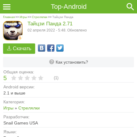
Top-Android
Главная
>>
Игры
>>
Стрелялки
>>
Тайцзи Панда
Тайцзи Панда 2.71
02 апреля 2022 - 5:48. Обновлено
Скачать
Как установить?
Общая оценка:
5
(
1
)
Android версии:
2.1 и выше
Категория:
Игры
»
Стрелялки
Разработчик:
Snail Games USA
Языки: