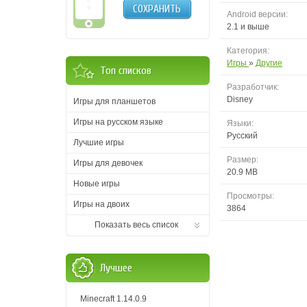
СОХРАНИТЬ
Android версии:
2.1 и выше
Категория:
Игры
»
Другие
Топ списков
Разработчик:
Disney
Игры для планшетов
Игры на русском языке
Языки:
Русский
Лучшие игры
Размер:
Игры для девочек
20.9 MB
Новые игры
Просмотры:
Игры на двоих
3864
Показать весь список
Лучшее
Minecraft 1.14.0.9