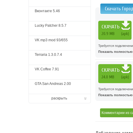
Скачать Горо
Вконтакте 5.46
Lucky Patcher 8.5.7
СКАЧАТЬ
20.9 MB
(apk)
VK mp3 mod 93/655
Требуется подключени
Показать полностью .
Terraria 1.3.0.7.4
VK Coffee 7.91
СКАЧАТЬ
24.0 MB
(apk)
GTA San Andreas 2.00
Требуется подключени
Показать полностью .
раскрыть
Комментарии
из с