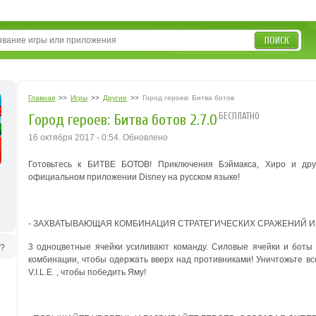
ПОИСК
Главная
>>
Игры
>>
Другие
>>
Город героев: Битва ботов
БЕСПЛАТНО
Город героев: Битва ботов 2.7.0
16 октября 2017 - 0:54. Обновлено
Готовьтесь к БИТВЕ БОТОВ! Приключения Бэймакса, Хиро и дру
официальном приложении Disney на русском языке!
- ЗАХВАТЫВАЮЩАЯ КОМБИНАЦИЯ СТРАТЕГИЧЕСКИХ СРАЖЕНИЙ И 
3 одноцветные ячейки усиливают команду. Силовые ячейки и боты 
ь?
комбинации, чтобы одержать вверх над противниками! Уничтожьте в
V.I.L.E. , чтобы победить Яму!