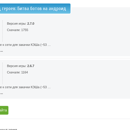
д героев: Битва ботов на андроид
Версия игры:
2.7.0
Скачали: 1755
е к сети для закачки КЭШа (~53 …
..
Версия игры:
2.6.7
Скачали: 1164
е к сети для закачки КЭШа (~53 …
..
айта