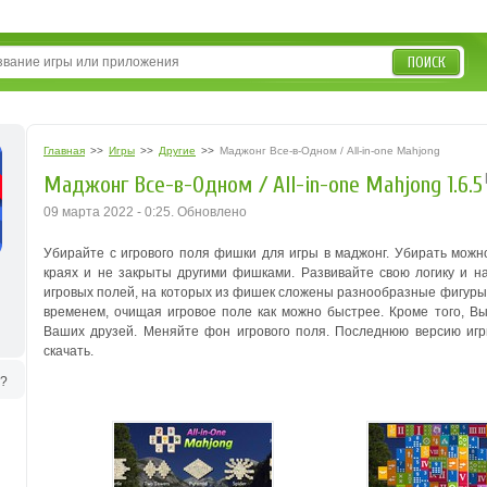
ПОИСК
Главная
>>
Игры
>>
Другие
>>
Маджонг Все-в-Одном / All-in-one Mahjong
Маджонг Все-в-Одном / All-in-one Mahjong 1.6.5
09 марта 2022 - 0:25. Обновлено
Убирайте с игрового поля фишки для игры в маджонг. Убирать можн
краях и не закрыты другими фишками. Развивайте свою логику и 
игровых полей, на которых из фишек сложены разнообразные фигуры
временем, очищая игровое поле как можно быстрее. Кроме того, Вы
Ваших друзей. Меняйте фон игрового поля
.
Последнюю версию игры 
скачать.
ь?