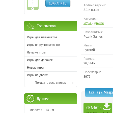
СОХРАНИТЬ
Android версии:
2.1 и выше
Категория:
Игры
»
Другие
Топ списков
Разработчик:
Pozirk Games
Игры для планшетов
Игры на русском языке
Языки:
Русский
Лучшие игры
Размер:
Игры для девочек
26,0 МБ
Новые игры
Просмотры:
Игры на двоих
3976
Показать весь список
Скачать Мадж
Лучшее
СКАЧАТЬ
Minecraft 1.14.0.9