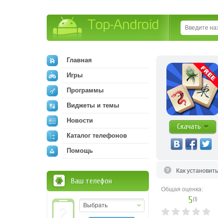
Top-Android
Главная
Игры
Программы
Виджеты и темы
Новости
Скачать
Каталог телефонов
Помощь
Как установит
Ваш телефон
Общая оценка:
5
(
1
)
Выбрать