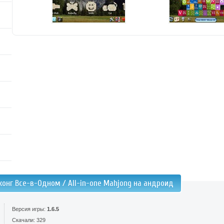
онг Все-в-Одном / All-in-one Mahjong на андроид
Версия игры:
1.6.5
Скачали: 329