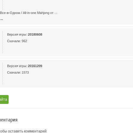
Все-в-Одном / All-in-one Mahjong от …
..
Версия игры:
20180608
Скачали: 962
Версия игры:
20161209
Скачали: 1573
айта
ентария
тобы оставить комментарий