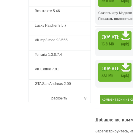
26,0 МБ
(apk)
Вконтакте 5.46
Скачать игру Маджонг 
Показать полностью .
Lucky Patcher 8.5.7
СКАЧАТЬ
VK mp3 mod 93/655
16.8 MB
(apk)
Terraria 1.3.0.7.4
СКАЧАТЬ
VK Coffee 7.91
22.1 MB
(apk)
GTA San Andreas 2.00
раскрыть
Комментарии
из с
Добавление комм
Зарегистрируйтесь, ч