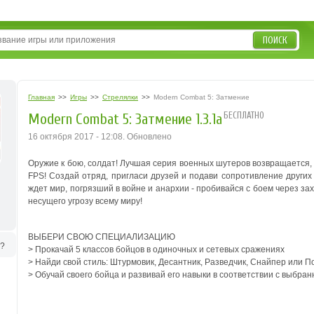
ПОИСК
Главная
>>
Игры
>>
Стрелялки
>>
Modern Combat 5: Затмение
БЕСПЛАТНО
Modern Combat 5: Затмение 1.3.1а
16 октября 2017 - 12:08. Обновлено
Оружие к бою, солдат! Лучшая серия военных шутеров возвращается, 
FPS! Создай отряд, пригласи друзей и подави сопротивление других
ждет мир, погрязший в войне и анархии - пробивайся с боем через з
несущего угрозу всему миру!
ВЫБЕРИ СВОЮ СПЕЦИАЛИЗАЦИЮ
ь?
> Прокачай 5 классов бойцов в одиночных и сетевых сражениях
> Найди свой стиль: Штурмовик, Десантник, Разведчик, Снайпер или П
> Обучай своего бойца и развивай его навыки в соответствии с выбран