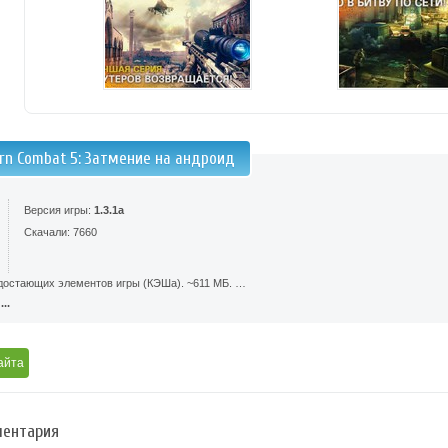
rn Combat 5: Затмение на андроид
Версия игры:
1.3.1а
Скачали: 7660
едостающих элементов игры (КЭШа). ~611 МБ. …
..
айта
ентария