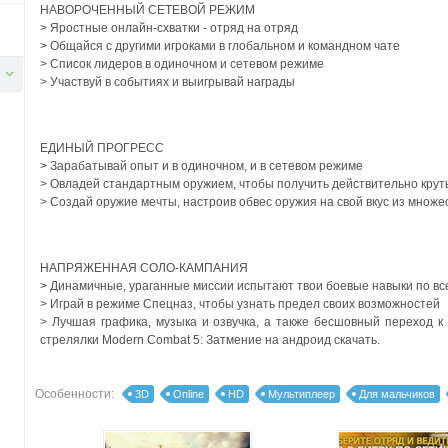
НАВОРОЧЕННЫЙ СЕТЕВОЙ РЕЖИМ
> Яростные онлайн-схватки - отряд на отряд
> Общайся с другими игроками в глобальном и командном чате
> Список лидеров в одиночном и сетевом режиме
> Участвуй в событиях и выигрывай награды
ЕДИНЫЙ ПРОГРЕСС
> Зарабатывай опыт и в одиночном, и в сетевом режиме
> Овладей стандартным оружием, чтобы получить действительно крут
> Создай оружие мечты, настроив обвес оружия на свой вкус из множ
НАПРЯЖЕННАЯ СОЛО-КАМПАНИЯ
> Динамичные, ураганные миссии испытают твои боевые навыки по все
> Играй в режиме Спецназ, чтобы узнать предел своих возможностей
> Лучшая графика, музыка и озвучка, а также бесшовный переход к
стрелялки Modern Combat 5: Затмение на андроид скачать.
Особенности:
3D
Online
HD
Мультиплеер
Для мальчиков