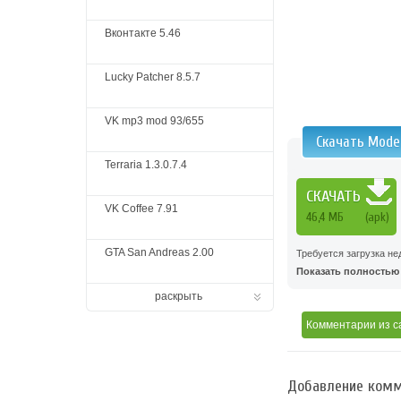
Вконтакте 5.46
Lucky Patcher 8.5.7
VK mp3 mod 93/655
Скачать Mode
Terraria 1.3.0.7.4
СКАЧАТЬ
VK Coffee 7.91
46,4 MБ
(apk)
GTA San Andreas 2.00
Требуется загрузка н
Показать полностью .
раскрыть
Комментарии
из с
Добавление комм