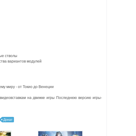
ые стволы
ества вариантов модулей
му миру - от Токио до Венеции
 видеовставкам на движке игры Последнюю версию игры-
Донат