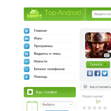
Top-Android
Главная
Игры
Программы
Виджеты и темы
Новости
Скачать
Каталог телефонов
Помощь
Как установит
Ваш телефон
Общая оценка:
5
(
1
)
Выбрать