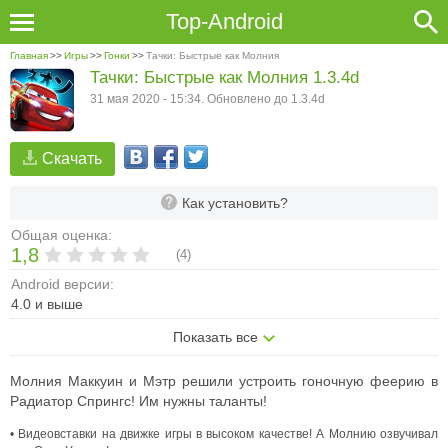
Top-Android
Главная
>>
Игры
>>
Гонки
>>
Тачки: Быстрые как Молния
Тачки: Быстрые как Молния 1.3.4d
31 мая 2020 - 15:34. Обновлено до 1.3.4d
Скачать
Как установить?
Общая оценка:
1,8
(
4
)
Android версии:
4.0 и выше
Показать все
Молния Маккуин и Мэтр решили устроить гоночную феерию в
Радиатор Спрингс! Им нужны таланты!
• Видеовставки на движке игры в высоком качестве! А Молнию озвучивал