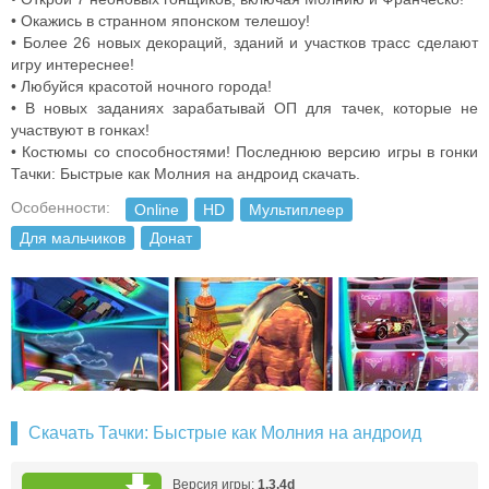
• Окажись в странном японском телешоу!
• Более 26 новых декораций, зданий и участков трасс сделают
игру интереснее!
• Любуйся красотой ночного города!
• В новых заданиях зарабатывай ОП для тачек, которые не
участвуют в гонках!
• Костюмы со способностями! Последнюю версию игры в гонки
Тачки: Быстрые как Молния на андроид скачать.
Особенности:
Online
HD
Мультиплеер
Для мальчиков
Донат
Скачать Тачки: Быстрые как Молния на андроид
Версия игры:
1.3.4d