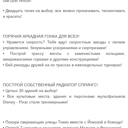
сам Оуэн Уилсон!
• Двадцать тачек на выбор, все можно прокачивать, тюнинговать
и красить!
ГОРЯЧАЯ АРКАДНАЯ ГОНКА ДЛЯ ВСЕХ!
• Нравится скорость? Тебя ждут скоростные заезды с легким
управлением, безумными ускорениями и сюрпризами!
• Построй трассу мечты с каменистыми кольцами,
американскими горками и другими конструкциями!
• Бей рекорды друзей на их трассах в еженедельных турнирах!
ПОСТРОЙ СОБСТВЕННЫЙ РАДИАТОР СПРИНГС!
• Целых 30 зданий на выбор!
• Все культовые места, здания и персонажи мультфильмов
Disney - Pixar стали трехмерными!
• Покори сверкающие улицы Токио вместе с Йокозой и Комодо!
• Открой 7 неоновых гонщиков, включая Молнию и Франческо!