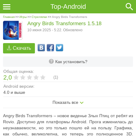
Top-Android
Главная
>>
Игры
>>
Стрелялки
>>
Angry Birds Transformers
Angry Birds Transformers 1.5.18
10 июня 2025 - 5:22. Обновлено
Скачать
Как установить?
Общая оценка:
2,0
(
1
)
Android версии:
4.0 и выше
Показать все
Angry Birds Transformers – новое виденье Злых Птиц от ребят из
Rovio. Доступно для платформы Android.
Прога изменилась до
неузнаваемости, но это только пошло ей на пользу. Графика,
как обычно, великолепна, но теперь это полноценное 3D.