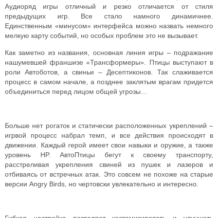
Аудиоряд игры отличный и резко отличается от стиля
предыдущих игр. Все стало намного динамичнее.
Единственным «минусом» интерфейса можно назвать немного
мелкую карту событий, но особых проблем это не вызывает.
Как заметно из названия, основная линия игры – подражание
нашумевшей франшизе «Трансформеры». Птицы выступают в
роли Автоботов, а свиньи – Десептиконов. Так слаживается
процесс в самом начале, а позднее заклятым врагам придется
объединиться перед лицом общей угрозы…
Больше нет рогаток и статически расположенных укреплений –
игрвой процесс набрал темп, и все действия происходят в
движении. Каждый герой имеет свои навыки и оружие, а также
уровень HP. АвтоПтицы бегут к своему транспорту,
расстреливая укрепления свиней из пушек и лазеров и
отбиваясь от встречных атак. Это совсем не похоже на старые
версии Angry Birds, но чертовски увлекательно и интересно.