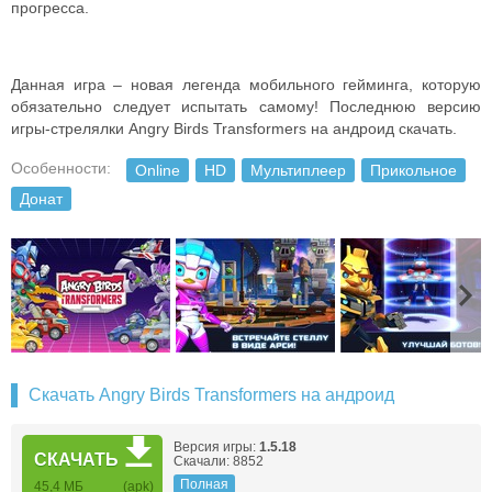
прогресса.
Данная игра – новая легенда мобильного гейминга, которую
обязательно следует испытать самому! Последнюю версию
игры-стрелялки Angry Birds Transformers на андроид скачать.
Особенности:
Online
HD
Мультиплеер
Прикольное
Донат
Скачать Angry Birds Transformers на андроид
Версия игры:
1.5.18
СКАЧАТЬ
Скачали: 8852
Полная
45,4 MБ
(apk)