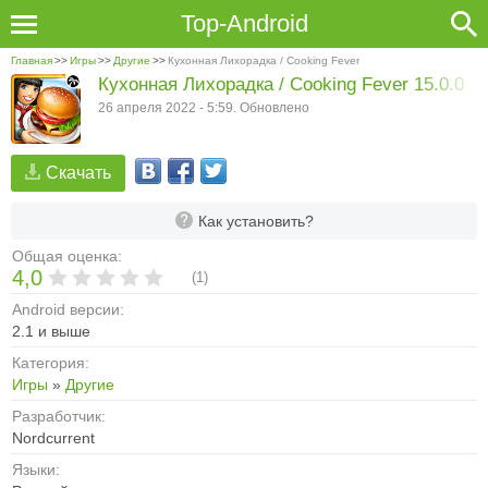
Top-Android
Главная
>>
Игры
>>
Другие
>>
Кухонная Лихорадка / Cooking Fever
Кухонная Лихорадка / Cooking Fever 15.0.0
26 апреля 2022 - 5:59. Обновлено
Скачать
Как установить?
Общая оценка:
4,0
(
1
)
Android версии:
2.1 и выше
Категория:
Игры
»
Другие
Разработчик:
Nordcurrent
Языки: