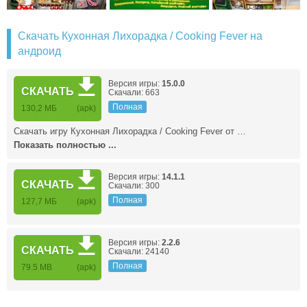
Скачать Кухонная Лихорадка / Cooking Fever на
андроид
Версия игры:
15.0.0
СКАЧАТЬ
Скачали: 663
Полная
130,2 МБ
(apk)
Скачать игру Кухонная Лихорадка / Cooking Fever от …
Показать полностью ...
Версия игры:
14.1.1
СКАЧАТЬ
Скачали: 300
Полная
127,7 МБ
(apk)
Версия игры:
2.2.6
СКАЧАТЬ
Скачали: 24140
Полная
79.5 MB
(apk)