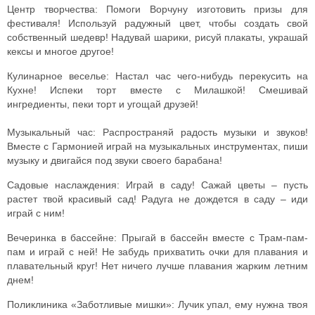
Центр творчества: Помоги Ворчуну изготовить призы для
фестиваля! Используй радужный цвет, чтобы создать свой
собственный шедевр! Надувай шарики, рисуй плакаты, украшай
кексы и многое другое!
Кулинарное веселье: Настал час чего-нибудь перекусить на
Кухне! Испеки торт вместе с Милашкой! Смешивай
ингредиенты, пеки торт и угощай друзей!
Музыкальный час: Распространяй радость музыки и звуков!
Вместе с Гармонией играй на музыкальных инструментах, пиши
музыку и двигайся под звуки своего барабана!
Садовые наслаждения: Играй в саду! Сажай цветы – пусть
растет твой красивый сад! Радуга не дождется в саду – иди
играй с ним!
Вечеринка в бассейне: Прыгай в бассейн вместе с Трам-пам-
пам и играй с ней! Не забудь прихватить очки для плавания и
плавательный круг! Нет ничего лучше плавания жарким летним
днем!
Поликлиника «Заботливые мишки»: Лучик упал, ему нужна твоя