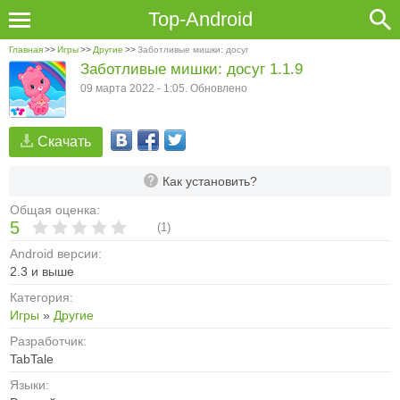
Top-Android
Главная
>>
Игры
>>
Другие
>>
Заботливые мишки: досуг
Заботливые мишки: досуг 1.1.9
09 марта 2022 - 1:05. Обновлено
Скачать
Как установить?
Общая оценка:
5
(
1
)
Android версии:
2.3 и выше
Категория:
Игры
»
Другие
Разработчик:
TabTale
Языки: