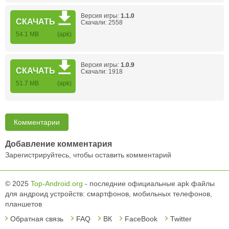
Версия игры:
1.1.0
СКАЧАТЬ
Скачали: 2558
54.1 MB
(apk)
Версия игры:
1.0.9
СКАЧАТЬ
Скачали: 1918
51.7 MB
(apk)
Комментарии
Добавление комментария
Зарегистрируйтесь, чтобы оставить комментарий
© 2025
Top-Android.org
- последние официальные apk файлы
для андроид устройств: смартфонов, мобильных телефонов,
планшетов
Обратная связь
FAQ
ВК
FaceBook
Twitter