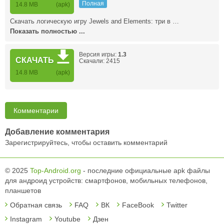
Полная
14.8 MB
(apk)
Скачать логическую игру Jewels and Elements: три в …
Показать полностью ...
Версия игры:
1.3
СКАЧАТЬ
Скачали: 2415
14.8 MB
(apk)
Комментарии
Добавление комментария
Зарегистрируйтесь, чтобы оставить комментарий
© 2025
Top-Android.org
- последние официальные apk файлы
для андроид устройств: смартфонов, мобильных телефонов,
планшетов
Обратная связь
FAQ
ВК
FaceBook
Twitter
Instagram
Youtube
Дзен