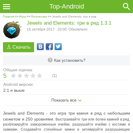
Top-Android
Главная
>>
Игры
>>
Логические
>>
Jewels and Elements: три в ряд
Jewels and Elements: три в ряд 1.3.1
16 октября 2017 - 20:00. Обновлено
Скачать
Как установить?
Общая оценка:
5
(
1
)
Android версии:
2.1 и выше
Показать все
Jewels and Elements - это игра три камня в ряд с небольшим
сюжетом и 250 уровнями.
Выстраивайте три или более камней в ряд,
разблокируйте замороженные ячейки, разрушайте ячейки с костями и
замками. Создавайте стихийные камни и активируйте разрушающие