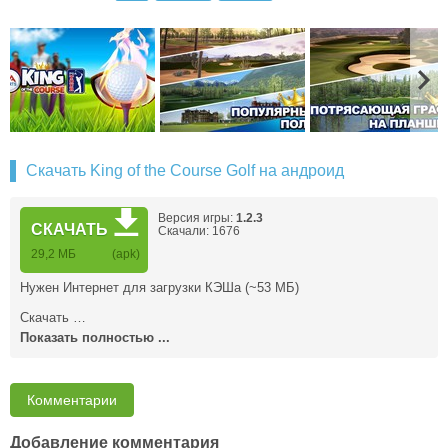
Скачать King of the Course Golf на андроид
Версия игры:
1.2.3
СКАЧАТЬ
Скачали: 1676
29,2 MБ
(apk)
Нужен Интернет для загрузки КЭШа (~53 МБ)
Скачать …
Показать полностью ...
Комментарии
Добавление комментария