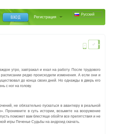
Русский
ВХОД
Регистрация
ждое утро, завтракал и ехал на работу. После трудового
о расписании редко происходили изменения. А если они и
существовал до конца своих дней. Но однажды в дверь его
ь с ног на голову.
ючений, не обязательно пускаться в авантюру в реальной
ы». Проникните в суть истории, возьмите на вооружение
 пусть поможет вам блестяще обойти все препятствия и не
кой игры Печенье Судьбы на андроид скачать.