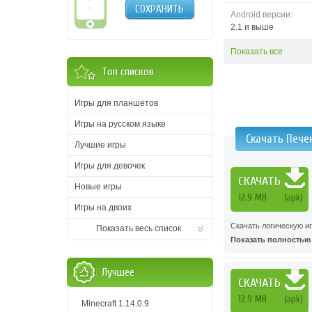
СОХРАНИТЬ
Android версии:
2.1 и выше
Показать все
Топ списков
Игры для планшетов
Игры на русском языке
Скачать Пече
Лучшие игры
Игры для девочек
СКАЧАТЬ
Новые игры
12.9 MB
(apk)
Игры на двоих
Скачать логическую и
Показать весь список
Показать полностью .
Лучшее
СКАЧАТЬ
12.9 MB
(apk)
Minecraft 1.14.0.9