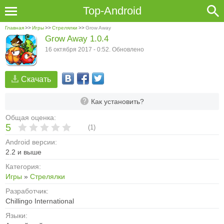
Top-Android
Главная
>>
Игры
>>
Стрелялки
>>
Grow Away
Grow Away 1.0.4
16 октября 2017 - 0:52. Обновлено
Скачать
Как установить?
Общая оценка:
5
(
1
)
Android версии:
2.2 и выше
Категория:
Игры
»
Стрелялки
Разработчик:
Chillingo International
Языки: