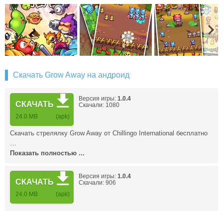
Скачать Grow Away на андроид
Версия игры:
1.0.4
СКАЧАТЬ
Скачали: 1080
24.0 MB
(apk)
Скачать стрелялку Grow Away от Chillingo International бесплатно
…
Показать полностью ...
Версия игры:
1.0.4
СКАЧАТЬ
Скачали: 906
24.0 MB
(apk)