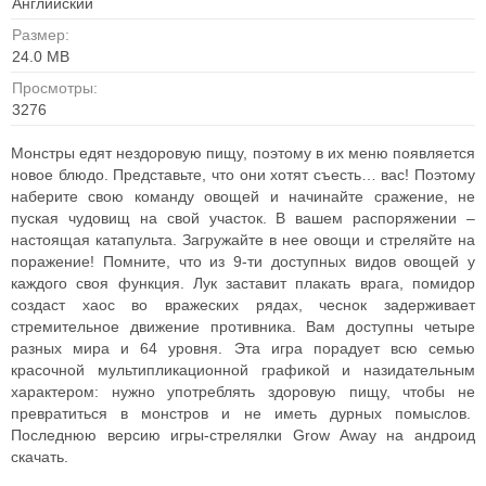
Английский
Размер:
24.0 MB
Просмотры:
3276
Монстры едят нездоровую пищу, поэтому в их меню появляется
новое блюдо. Представьте, что они хотят съесть… вас! Поэтому
наберите свою команду овощей и начинайте сражение, не
пуская чудовищ на свой участок. В вашем распоряжении –
настоящая катапульта. Загружайте в нее овощи и стреляйте на
поражение! Помните, что из 9-ти доступных видов овощей у
каждого своя функция. Лук заставит плакать врага, помидор
создаст хаос во вражеских рядах, чеснок задерживает
стремительное движение противника. Вам доступны четыре
разных мира и 64 уровня. Эта игра порадует всю семью
красочной мультипликационной графикой и назидательным
характером: нужно употреблять здоровую пищу, чтобы не
превратиться в монстров и не иметь дурных помыслов.
Последнюю версию игры-стрелялки Grow Away на андроид
скачать.