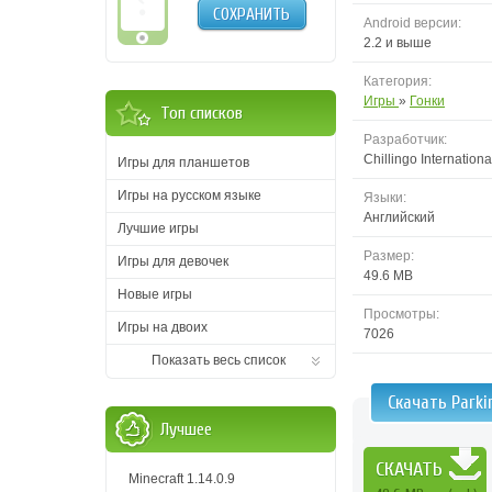
СОХРАНИТЬ
Android версии:
2.2 и выше
Категория:
Игры
»
Гонки
Топ списков
Разработчик:
Chillingo Internationa
Игры для планшетов
Игры на русском языке
Языки:
Английский
Лучшие игры
Размер:
Игры для девочек
49.6 MB
Новые игры
Просмотры:
Игры на двоих
7026
Показать весь список
Скачать Park
Лучшее
СКАЧАТЬ
Minecraft 1.14.0.9