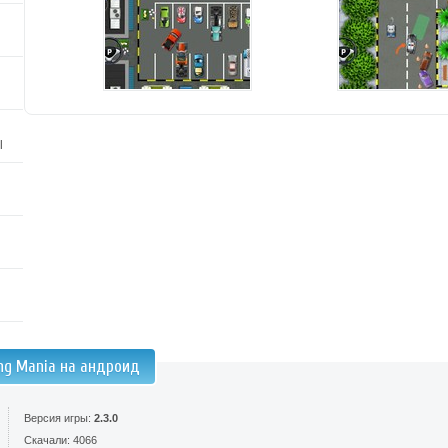
l
ing Mania на андроид
Версия игры:
2.3.0
Скачали: 4066