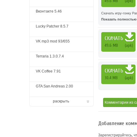
49.6 MB
(apk)
Вконтакте 5.46
Скачать игру-гонку Park
Показать полностью .
Lucky Patcher 8.5.7
СКАЧАТЬ
VK mp3 mod 93/655
49.6 MB
(apk)
Terraria 1.3.0.7.4
СКАЧАТЬ
VK Coffee 7.91
30.4 MB
(apk)
GTA San Andreas 2.00
раскрыть
Комментарии
из с
Добавление комм
Зарегистрируйтесь, ч