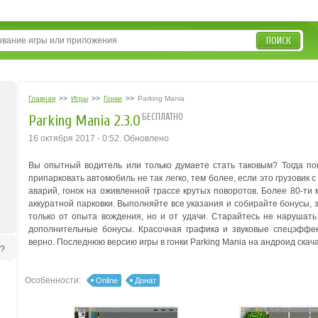
ПОИСК
Главная
>>
Игры
>>
Гонки
>>
Parking Mania
БЕСПЛАТНО
Parking Mania 2.3.0
16 октября 2017 - 0:52. Обновлено
Вы опытный водитель или только думаете стать таковым? Тогда поп
припарковать автомобиль не так легко, тем более, если это грузовик
аварий, гонок на оживленной трассе крутых поворотов. Более 80-т
аккуратной парковки. Выполняйте все указания и собирайте бонусы,
только от опыта вождения, но и от удачи. Старайтесь не нарушать
дополнительные бонусы. Красочная графика и звуковые спецэффек
верно. Последнюю версию игры в гонки Parking Mania на андроид скача
ь?
Особенности:
Online
Донат