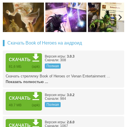
Скачать Book of Heroes на андроид
Версия игры:
3.0.3
СКАЧАТЬ
Скачали: 308
Полная
81,6 МБ
(apk)
Скачать стрелялку Book of Heroes от Venan Entertainment …
Показать полностью ...
Версия игры:
3.0.2
СКАЧАТЬ
Скачали: 984
Полная
48.7 MB
(apk)
Версия игры:
2.6.0
СКАЧАТЬ
Скачали: 1067