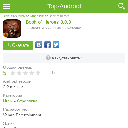
Top-Android
Главная
>>
Игры
>>
Стрелялки
>>
Book of Heroes
Book of Heroes 3.0.3
08 марта 2022 - 12:49. Обновлено
Скачать
Как установить?
Общая оценка:
5
(
1
)
Android версии:
2.2 и выше
Категория:
Игры
»
Стрелялки
Разработчик:
Venan Entertainment
Языки: