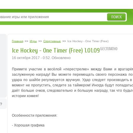
ПОИСК
Главная
>>
Игры
>>
Спортивные
>>
Ice Hockey - One Timer (Free)
БЕСПЛАТНО
Ice Hockey - One Timer (Free) 1.01.09
16 октября 2017 - 0:52. Обновлено
Примите участие в весёлой «перестрелке» между Вами и вратарём
заслуженную награду! Вы можете перемещать своего персонажа по
удара по шайбе регулируется вручную. Удар следует производить в
момент не пропустить, следите за таймером! Иногда будут попадат
даёт больше очков, следовательно и большую награду, так что буд
истории хоккея!
ь?
Особенности приложения:
- Хорошая графика