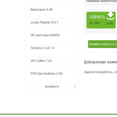
Показать полностью .
Вконтакте 5.46
СКАЧАТЬ
Lucky Patcher 8.5.7
16.1 MB
(apk)
VK mp3 mod 93/655
Комментарии
из с
Terraria 1.3.0.7.4
VK Coffee 7.91
Добавление комм
Зарегистрируйтесь, ч
GTA San Andreas 2.00
раскрыть