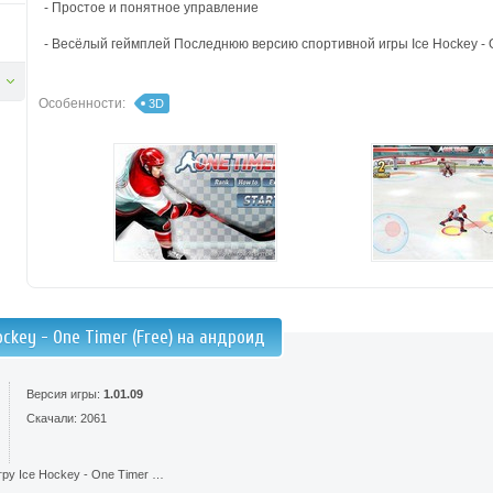
- Простое и понятное управление
- Весёлый геймплей
Последнюю версию спортивной игры Ice Hockey - On
Особенности:
3D
ockey - One Timer (Free) на андроид
Версия игры:
1.01.09
Скачали: 2061
ру Ice Hockey - One Timer …