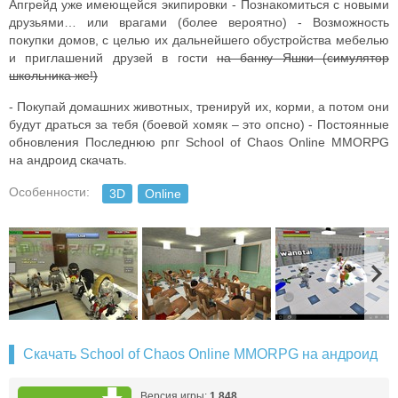
Апгрейд уже имеющейся экипировки
- Познакомиться с новыми
друзьями… или врагами (более вероятно)
- Возможность
покупки домов, с целью их дальнейшего обустройства мебелью
и приглашений друзей в гости
на банку Яшки (симулятор
школьника же!)
- Покупай домашних животных, тренируй их, корми, а потом они
будут драться за тебя (боевой хомяк – это опсно)
- Постоянные
обновления
Последнюю рпг School of Chaos Online MMORPG
на андроид скачать.
Особенности:
3D
Online
Скачать School of Chaos Online MMORPG на андроид
Версия игры:
1.848