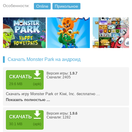
Особенности:
Online
Прикольное
Скачать Monster Park на андроид
Версия игры:
1.9.7
СКАЧАТЬ
Скачали: 2405
29.6 MB
(apk)
Скачать игру Monster Park от Kiwi, Inc. бесплатно …
Показать полностью ...
Версия игры:
1.9.6
СКАЧАТЬ
Скачали: 1282
30.1 MB
(apk)