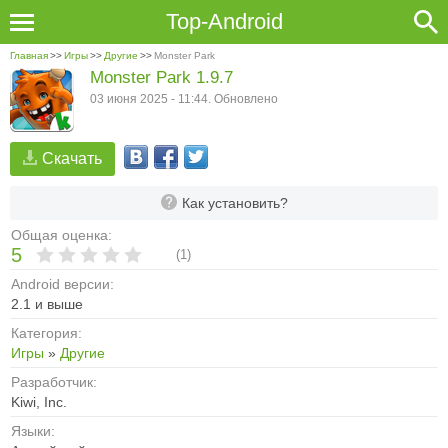
Top-Android
Главная
>>
Игры
>>
Другие
>>
Monster Park
Monster Park 1.9.7
03 июня 2025 - 11:44. Обновлено
Скачать
Как установить?
Общая оценка:
5
(
1
)
Android версии:
2.1 и выше
Категория:
Игры
»
Другие
Разработчик:
Kiwi, Inc.
Языки: