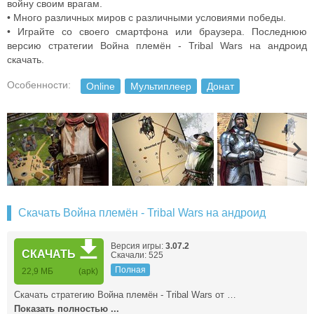
войну своим врагам.
• Много различных миров с различными условиями победы.
• Играйте со своего смартфона или браузера. Последнюю
версию стратегии Война племён - Tribal Wars на андроид
скачать.
Особенности:
Online
Мультиплеер
Донат
Скачать Война племён - Tribal Wars на андроид
Версия игры:
3.07.2
СКАЧАТЬ
Скачали: 525
Полная
22,9 МБ
(apk)
Скачать стратегию Война племён - Tribal Wars от …
Показать полностью ...