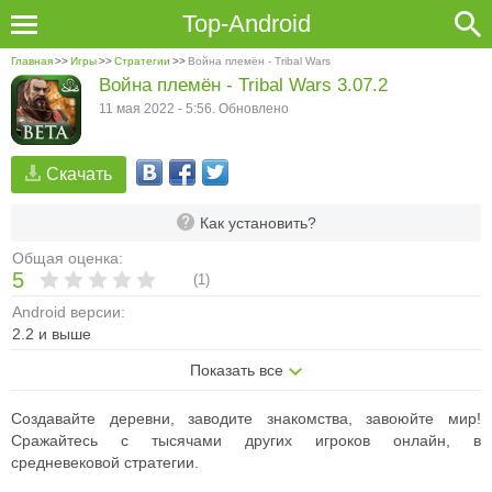
Top-Android
Главная
>>
Игры
>>
Стратегии
>>
Война племён - Tribal Wars
Война племён - Tribal Wars 3.07.2
11 мая 2022 - 5:56. Обновлено
Скачать
Как установить?
Общая оценка:
5
(
1
)
Android версии:
2.2 и выше
Показать все
Создавайте деревни, заводите знакомства, завоюйте мир!
Сражайтесь с тысячами других игроков онлайн, в
средневековой стратегии.