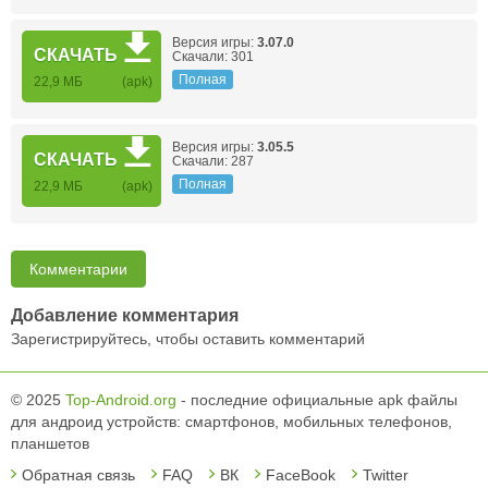
Версия игры:
3.07.0
СКАЧАТЬ
Скачали: 301
Полная
22,9 МБ
(apk)
Версия игры:
3.05.5
СКАЧАТЬ
Скачали: 287
Полная
22,9 МБ
(apk)
Комментарии
Добавление комментария
Зарегистрируйтесь, чтобы оставить комментарий
© 2025
Top-Android.org
- последние официальные apk файлы
для андроид устройств: смартфонов, мобильных телефонов,
планшетов
Обратная связь
FAQ
ВК
FaceBook
Twitter