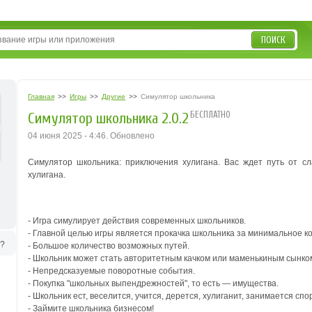
ПОИСК
Главная
>>
Игры
>>
Другие
>>
Симулятор школьника
БЕСПЛАТНО
Симулятор школьника 2.0.2
04 июня 2025 - 4:46. Обновлено
Симулятор школьника: приключения хулигана. Вас ждет путь от сла
хулигана.
- Игра симулирует действия современных школьников.
- Главной целью игры является прокачка школьника за минимальное к
ь?
- Большое количество возможных путей.
- Школьник может стать авторитетным качком или маменькиным сынко
- Непредсказуемые поворотные события.
- Покупка "школьных выпендрежностей", то есть — имущества.
- Школьник ест, веселится, учится, дерется, хулиганит, занимается сп
- Займите школьника бизнесом!