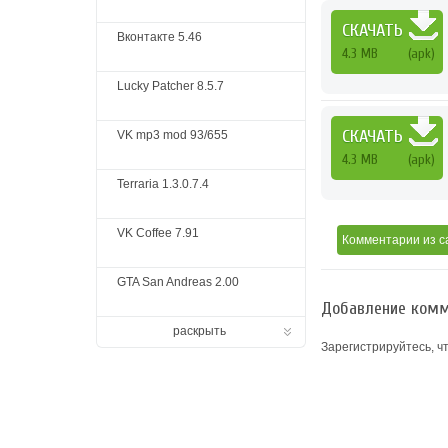
СКАЧАТЬ
Вконтакте 5.46
4.3 MB
(apk)
Lucky Patcher 8.5.7
СКАЧАТЬ
VK mp3 mod 93/655
4.3 MB
(apk)
Terraria 1.3.0.7.4
VK Coffee 7.91
Комментарии
из с
GTA San Andreas 2.00
Добавление комм
раскрыть
Зарегистрируйтесь, ч