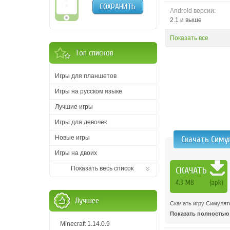
СОХРАНИТЬ
Android версии:
2.1 и выше
Показать все
Топ списков
Игры для планшетов
Игры на русском языке
Лучшие игры
Игры для девочек
Новые игры
Скачать Симу
Игры на двоих
Показать весь список
СКАЧАТЬ
4.3 MB
(apk)
Лучшее
Скачать игру Симулято
Показать полностью .
Minecraft 1.14.0.9