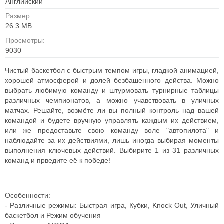
Английский
Размер:
26.3 MB
Просмотры:
9030
Чистый баскетбол с быстрым темпом игры, гладкой анимацией,
хорошей атмосферой и долей безбашенного действа. Можно
выбрать любимую команду и штурмовать турнирные таблицы
различных чемпионатов, а можно учавствовать в уличных
матчах. Решайте, возмёте ли вы полный контроль над вашей
командой и будете вручную управлять каждым их действием,
или же предоставьте свою команду воле "автопилота" и
наблюдайте за их действиями, лишь иногда выбирая моменты
выполнения ключевых действий. Выбирите 1 из 31 различных
команд и прведите её к победе!
Особенности:
- Различные режимы: Быстрая игра, Кубки, Knock Out, Уличный
баскетбол и Режим обучения