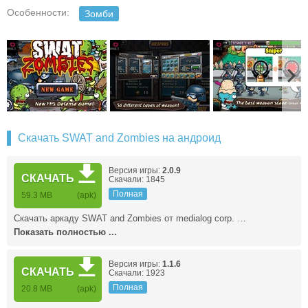
Особенности:
Зомби
Скачать SWAT and Zombies на андроид
Версия игры:
2.0.9
СКАЧАТЬ
Скачали: 1845
Полная
59.3 MB
(apk)
Скачать аркаду SWAT and Zombies от medialog corp. …
Показать полностью ...
Версия игры:
1.1.6
СКАЧАТЬ
Скачали: 1923
Полная
20.8 MB
(apk)