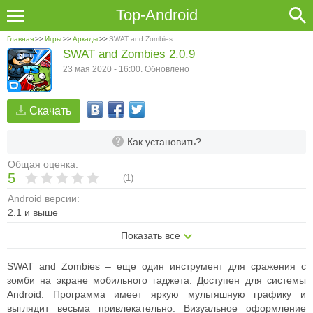
Top-Android
Главная
>>
Игры
>>
Аркады
>>
SWAT and Zombies
SWAT and Zombies 2.0.9
23 мая 2020 - 16:00. Обновлено
Скачать
Как установить?
Общая оценка:
5
(
1
)
Android версии:
2.1 и выше
Показать все
SWAT and Zombies – еще один инструмент для сражения с
зомби на экране мобильного гаджета. Доступен для системы
Android.
Программа имеет яркую мультяшную графику и
выглядит весьма привлекательно. Визуальное оформление