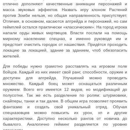
отлично дополняют качественные анимации персонажей и
масса звуковых эффектов.
Назвать игру клоном Растений
против Зомби нельзя, но общая направленность присутствует.
Отличия, в основном, касаются апгрейда и персонажей, но сам
геймплей остался практически «классическим».
На город игрока
напали орды живых мертвецов. Власти послали на помощь
мирному населению спецназ, и именно руководя им и
предстоит очистить городок от нашествия. Придётся проходить
локацию за локацией, здание за зданием, чтоб обезопасить
жителей.
Для победы нужно грамотно расставлять на игровом поле
бойцов. Каждый из них имеет свой ранг, способности, оружие и
доступен для апгрейда. Улучшений можно проводить
множество.
Каждый боец может оснащаться различным
оружием. Всего его имеется 12 видов, но модификаций до
полусотни. Так же есть разделение по ролям: штурмовики,
снайперы, танки и так далее. В общем игра позволяет проявить
фантазию и создать свой уникальный отряд.
Обучая
спецназовцев можно повысить их урон, хп и другие
характеристики. Доступно несколько рангов от новичка до
бывалого. Аналогично гейминг разделяется по уровню