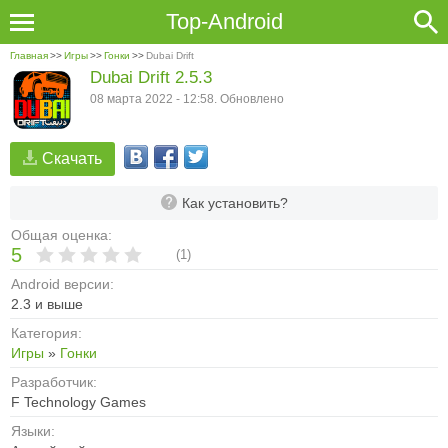
Top-Android
Главная
>>
Игры
>>
Гонки
>>
Dubai Drift
Dubai Drift 2.5.3
08 марта 2022 - 12:58. Обновлено
Скачать
Как установить?
Общая оценка:
5
(
1
)
Android версии:
2.3 и выше
Категория:
Игры
»
Гонки
Разработчик:
F Technology Games
Языки: