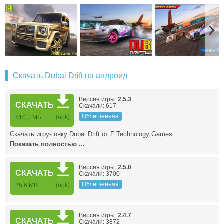
Скачать Dubai Drift на андроид
Версия игры:
2.5.3
СКАЧАТЬ
Скачали: 617
Облегчённая
510,1 МБ
(apk)
Скачать игру-гонку Dubai Drift от F Technology Games …
Показать полностью ...
Версия игры:
2.5.0
СКАЧАТЬ
Скачали: 3700
Облегчённая
25.6 MB
(apk)
Версия игры:
2.4.7
СКАЧАТЬ
Скачали: 3872