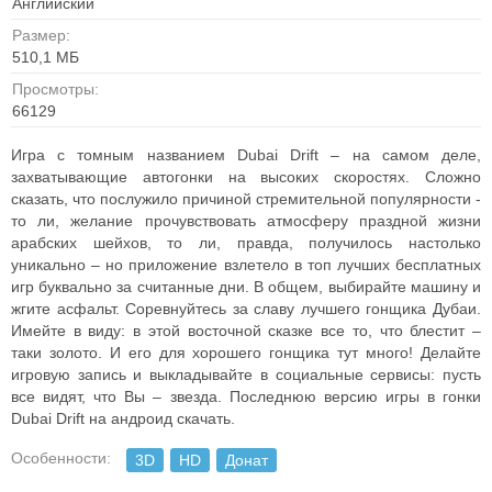
Английский
Размер:
510,1 МБ
Просмотры:
66129
Игра с томным названием Dubai Drift – на самом деле,
захватывающие автогонки
на высоких скоростях. Сложно
сказать, что послужило причиной стремительной
популярности -
то ли, желание прочувствовать атмосферу праздной жизни
арабских
шейхов, то ли, правда, получилось настолько
уникально – но приложение взлетело в топ
лучших бесплатных
игр буквально за считанные дни.
В общем, выбирайте машину и
жгите асфальт. Соревнуйтесь за славу лучшего гонщика
Дубаи.
Имейте в виду: в этой восточной сказке все то, что блестит –
таки золото. И его
для хорошего гонщика тут много! Делайте
игровую запись и выкладывайте в социальные
сервисы: пусть
все видят, что Вы – звезда.
Последнюю версию игры в гонки
Dubai Drift на андроид скачать.
Особенности:
3D
HD
Донат