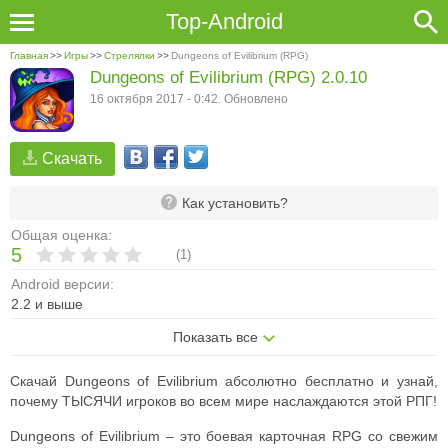
Top-Android
Главная
>>
Игры
>>
Стрелялки
>>
Dungeons of Evilibrium (RPG)
Dungeons of Evilibrium (RPG) 2.0.10
16 октября 2017 - 0:42. Обновлено
Скачать
Как установить?
Общая оценка:
5
(
1
)
Android версии:
2.2 и выше
Показать все
Скачай Dungeons of Evilibrium абсолютно бесплатно и узнай,
почему ТЫСЯЧИ игроков во всем мире наслаждаются этой РПГ!
Dungeons of Evilibrium – это боевая карточная RPG со свежим