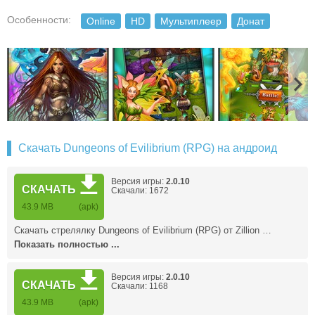
Особенности:
Online
HD
Мультиплеер
Донат
Скачать Dungeons of Evilibrium (RPG) на андроид
Версия игры:
2.0.10
СКАЧАТЬ
Скачали: 1672
43.9 MB
(apk)
Скачать стрелялку Dungeons of Evilibrium (RPG) от Zillion …
Показать полностью ...
Версия игры:
2.0.10
СКАЧАТЬ
Скачали: 1168
43.9 MB
(apk)