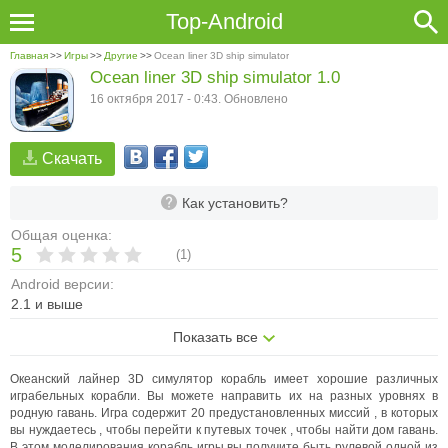
Top-Android
Главная
>>
Игры
>>
Другие
>>
Ocean liner 3D ship simulator
Ocean liner 3D ship simulator 1.0
16 октября 2017 - 0:43. Обновлено
Скачать
Как установить?
Общая оценка:
5
(
1
)
Android версии:
2.1 и выше
Показать все
Океанский лайнер 3D симулятор корабль имеет хорошие различных
играбельных корабли. Вы можете направить их на разных уровнях в
родную гавань. Игра содержит 20 предустановленных миссий , в которых
вы нуждаетесь , чтобы перейти к путевых точек , чтобы найти дом гавань.
В этом моделирования корабль игры вы получите быть рулевой одной из