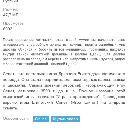
Русский
Размер:
47,7 МБ
Просмотры:
6092
После церемонии «открытия рта» вашей мумии вы начинаете свое
путешествие в загробную жизнь: вы должны пройти загробный мир
царства Осириса и бросить вызов невидимому противнику, находясь
внутри тайной египетской гробницы в Долине Цариц. Эта долина
расположена на западном берегу Нила, напротив г. Фивы (Луксор), рядом
с более известной долиной - Долиной Царей.
Сенет - это настольная игра Древнего Египта додинастического
периода. Она стала прародителем таких игр, как нарды, шашки
и шахматы. Самый древний иероглиф, изображающий игру
Сенет, датирован 3500 г. до н. э. Полное название этой
египетской игры означало "Игра в прохождение". Последнюю
версию игры Египетский Сенет (Игра Египет) на андроид
скачать.
Особенности:
Online
Мультиплеер