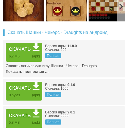
Скачать Шашки - Чекерс - Draughts на андроид
Версия игры:
11.8.0
СКАЧАТЬ
Скачали: 292
Полная
6,2 МБ
(apk)
Скачать логическую игру Шашки - Чекерс - Draughts …
Показать полностью ...
Версия игры:
9.1.0
СКАЧАТЬ
Скачали: 1055
Полная
0 bytes
(apk)
Версия игры:
9.0.1
СКАЧАТЬ
Скачали: 2222
Полная
5.8 MB
(apk)