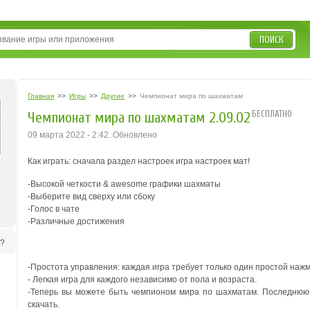
ПОИСК
Главная
>>
Игры
>>
Другие
>>
Чемпионат мира по шахматам
БЕСПЛАТНО
Чемпионат мира по шахматам 2.09.02
09 марта 2022 - 2:42. Обновлено
Как играть: сначала раздел настроек игра настроек мат!
-Высокой четкости & awesome графики шахматы
-Выберите вид сверху или сбоку
-Голос в чате
-Различные достижения
ь?
-Простота управления: каждая игра требует только один простой нажм
- Легкая игра для каждого независимо от пола и возраста.
-Теперь вы можете быть чемпионом мира по шахматам. Последнюю
скачать.