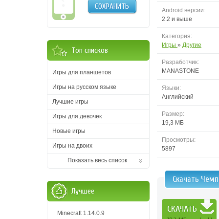
СОХРАНИТЬ
Android версии:
2.2 и выше
Категория:
Игры
»
Другие
Топ списков
Разработчик:
MANASTONE
Игры для планшетов
Игры на русском языке
Языки:
Английский
Лучшие игры
Размер:
Игры для девочек
19,3 МБ
Новые игры
Просмотры:
Игры на двоих
5897
Показать весь список
Скачать Чемп
Лучшее
СКАЧАТЬ
Minecraft 1.14.0.9