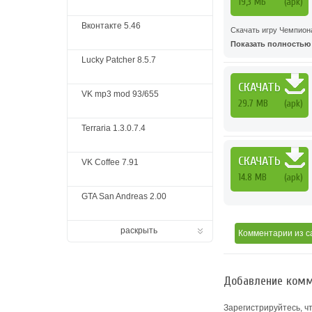
19,3 МБ
(apk)
Вконтакте 5.46
Скачать игру Чемпио
Показать полностью .
Lucky Patcher 8.5.7
СКАЧАТЬ
VK mp3 mod 93/655
29.7 MB
(apk)
Terraria 1.3.0.7.4
СКАЧАТЬ
VK Coffee 7.91
14.8 MB
(apk)
GTA San Andreas 2.00
раскрыть
Комментарии
из с
Добавление комм
Зарегистрируйтесь, ч