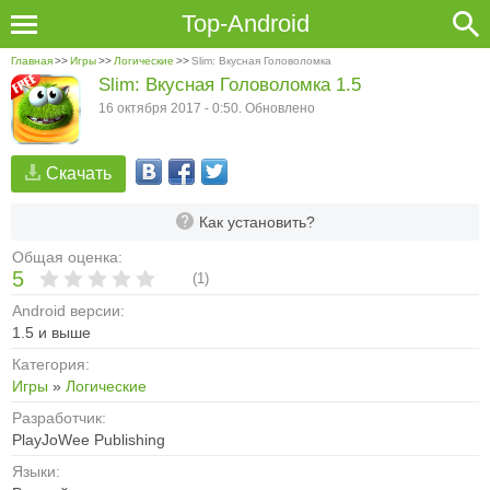
Top-Android
Главная
>>
Игры
>>
Логические
>>
Slim: Вкусная Головоломка
Slim: Вкусная Головоломка 1.5
16 октября 2017 - 0:50. Обновлено
Скачать
Как установить?
Общая оценка:
5
(
1
)
Android версии:
1.5 и выше
Категория:
Игры
»
Логические
Разработчик:
PlayJoWee Publishing
Языки: